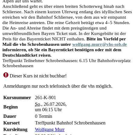
Alpen auf uns wartet.
Anschließend geht es über einen breiten Schotterweg hinab nach
Schliersee. Nach einem kurzen Uferweg entlang des idyllischen Sees
erreichen wir den Bahnhof Schliersee, von dem aus wir entspannt
die Heimreise antreten. Die reine Gehzeit beträgt etwa 4–5 Stunden.
Die An- und Abreise findet mit dem preisgünstigen und
umweltfreundlichen Bayern Ticket statt. In der Kursgebühr ist der
Preis für das Bayernticket NICHT enthalten.
Bitte im Vorfeld per
Mail die vhs Schrobenhausen unter
wolfgang.murr@vhs-sob.de
informieren, ob Sie ein Bayernticket benötigen oder mit dem
Deutschlandticket reisen.
Treffpunkt Teilnehmer Schrobenhausen: 6.15 Uhr Bahnhofsvorplatz
Schrobenhausen
Dieser Kurs ist nicht buchbar!
Anmeldungen nur noch telefonisch über die vhs möglich.
Kursnummer
261-K-901
So.
, 26.07.2026,
Beginn
um 06:15 Uhr
Dauer
0 Termin
Kursort
Treffpunkt Bahnhof Schrobenhausen
Kursleitung
Wolfgang Murr