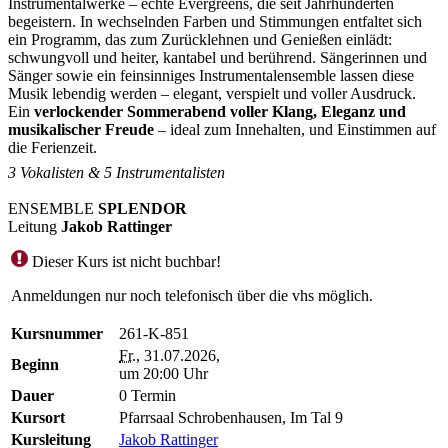
Instrumentalwerke – echte Evergreens, die seit Jahrhunderten
begeistern. In wechselnden Farben und Stimmungen entfaltet sich
ein Programm, das zum Zurücklehnen und Genießen einlädt:
schwungvoll und heiter, kantabel und berührend. Sängerinnen und
Sänger sowie ein feinsinniges Instrumentalensemble lassen diese
Musik lebendig werden – elegant, verspielt und voller Ausdruck.
Ein
verlockender Sommerabend voller Klang, Eleganz und
musikalischer Freude
– ideal zum Innehalten, und Einstimmen auf
die Ferienzeit.
3 Vokalisten & 5 Instrumentalisten
ENSEMBLE
SPLENDOR
Leitung
Jakob Rattinger
Dieser Kurs ist nicht buchbar!
Anmeldungen nur noch telefonisch über die vhs möglich.
Kursnummer
261-K-851
Fr.
, 31.07.2026,
Beginn
um 20:00 Uhr
Dauer
0 Termin
Kursort
Pfarrsaal Schrobenhausen, Im Tal 9
Kursleitung
Jakob Rattinger