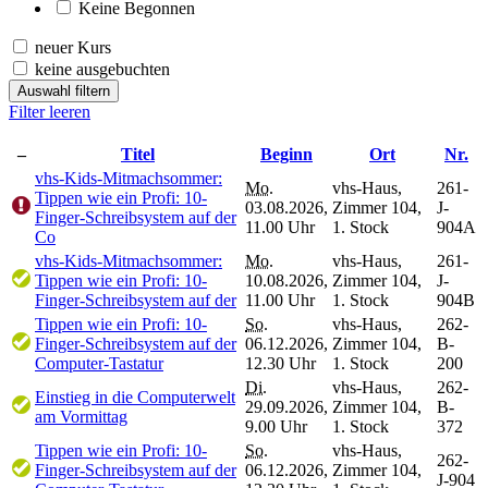
Keine Begonnen
neuer Kurs
keine ausgebuchten
Auswahl filtern
Filter leeren
–
Titel
Beginn
Ort
Nr.
vhs-Kids-Mitmachsommer:
Mo.
vhs-Haus,
261-
Tippen wie ein Profi: 10-
03.08.2026,
Zimmer 104,
J-
Finger-Schreibsystem auf der
11.00 Uhr
1. Stock
904A
Co
vhs-Kids-Mitmachsommer:
Mo.
vhs-Haus,
261-
Tippen wie ein Profi: 10-
10.08.2026,
Zimmer 104,
J-
Finger-Schreibsystem auf der
11.00 Uhr
1. Stock
904B
Tippen wie ein Profi: 10-
So.
vhs-Haus,
262-
Finger-Schreibsystem auf der
06.12.2026,
Zimmer 104,
B-
Computer-Tastatur
12.30 Uhr
1. Stock
200
Di.
vhs-Haus,
262-
Einstieg in die Computerwelt
29.09.2026,
Zimmer 104,
B-
am Vormittag
9.00 Uhr
1. Stock
372
Tippen wie ein Profi: 10-
So.
vhs-Haus,
262-
Finger-Schreibsystem auf der
06.12.2026,
Zimmer 104,
J-904