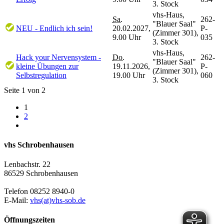
3. Stock
vhs-Haus,
Sa.
262-
"Blauer Saal"
NEU - Endlich ich sein!
20.02.2027,
P-
(Zimmer 301),
9.00 Uhr
035
3. Stock
vhs-Haus,
Hack your Nervensystem -
Do.
262-
"Blauer Saal"
kleine Übungen zur
19.11.2026,
P-
(Zimmer 301),
Selbstregulation
19.00 Uhr
060
3. Stock
Seite 1 von 2
1
2
vhs Schrobenhausen
Lenbachstr. 22
86529 Schrobenhausen
Telefon 08252 8940-0
E-Mail:
vhs(at)vhs-sob.de
Öffnungszeiten