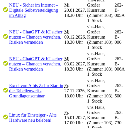
NEU - Sicher im Internet –
Mi.
Großer
262-
Digitale Selbstverteidigung
20.01.2027,
Kursraum
B-
im Alltag
18.30 Uhr
(Zimmer 103),
005A
1. Stock
vhs-Haus,
NEU - ChatGPT & KI sicher
Mi.
Großer
262-
nutzen – Chancen verstehen,
09.12.2026,
Kursraum
B-
Risiken vermeiden
18.30 Uhr
(Zimmer 103),
006
1. Stock
vhs-Haus,
NEU - ChatGPT & KI sicher
Mi.
Großer
262-
nutzen – Chancen verstehen,
03.02.2027,
Kursraum
B-
Risiken vermeiden
18.30 Uhr
(Zimmer 103),
006A
1. Stock
vhs-Haus,
Excel von A bis Z: Ihr Start in
Fr.
Großer
262-
die Tabellenwelt -
27.11.2026,
Kursraum
B-
Grundlagenseminar
18.00 Uhr
(Zimmer 103),
500
1. Stock
vhs-Haus,
Fr.
Großer
262-
Linux für Einsteiger - Alte
15.01.2027,
Kursraum
B-
Hardware neu beleben!
17.00 Uhr
(Zimmer 103),
730
1. Stock