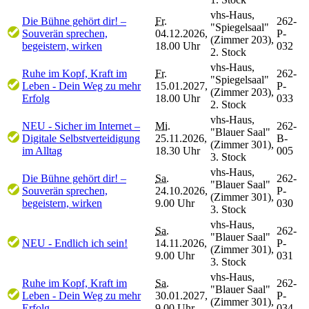
vhs-Haus,
Die Bühne gehört dir! –
Fr.
262-
"Spiegelsaal"
Souverän sprechen,
04.12.2026,
P-
(Zimmer 203),
begeistern, wirken
18.00 Uhr
032
2. Stock
vhs-Haus,
Ruhe im Kopf, Kraft im
Fr.
262-
"Spiegelsaal"
Leben - Dein Weg zu mehr
15.01.2027,
P-
(Zimmer 203),
Erfolg
18.00 Uhr
033
2. Stock
vhs-Haus,
NEU - Sicher im Internet –
Mi.
262-
"Blauer Saal"
Digitale Selbstverteidigung
25.11.2026,
B-
(Zimmer 301),
im Alltag
18.30 Uhr
005
3. Stock
vhs-Haus,
Die Bühne gehört dir! –
Sa.
262-
"Blauer Saal"
Souverän sprechen,
24.10.2026,
P-
(Zimmer 301),
begeistern, wirken
9.00 Uhr
030
3. Stock
vhs-Haus,
Sa.
262-
"Blauer Saal"
NEU - Endlich ich sein!
14.11.2026,
P-
(Zimmer 301),
9.00 Uhr
031
3. Stock
vhs-Haus,
Ruhe im Kopf, Kraft im
Sa.
262-
"Blauer Saal"
Leben - Dein Weg zu mehr
30.01.2027,
P-
(Zimmer 301),
Erfolg
9.00 Uhr
034