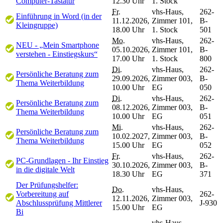
Computer-Tastatur
12.30 Uhr
1. Stock
Fr.
vhs-Haus,
262-
Einführung in Word (in der
11.12.2026,
Zimmer 101,
B-
Kleingruppe)
18.00 Uhr
1. Stock
501
Mo.
vhs-Haus,
262-
NEU - „Mein Smartphone
05.10.2026,
Zimmer 101,
B-
verstehen - Einstiegskurs“
17.00 Uhr
1. Stock
800
Di.
vhs-Haus,
262-
Persönliche Beratung zum
29.09.2026,
Zimmer 003,
B-
Thema Weiterbildung
10.00 Uhr
EG
050
Di.
vhs-Haus,
262-
Persönliche Beratung zum
08.12.2026,
Zimmer 003,
B-
Thema Weiterbildung
10.00 Uhr
EG
051
Mi.
vhs-Haus,
262-
Persönliche Beratung zum
10.02.2027,
Zimmer 003,
B-
Thema Weiterbildung
15.00 Uhr
EG
052
Fr.
vhs-Haus,
262-
PC-Grundlagen - Ihr Einstieg
30.10.2026,
Zimmer 003,
B-
in die digitale Welt
18.30 Uhr
EG
371
Der Prüfungshelfer:
Do.
vhs-Haus,
Vorbereitung auf
262-
12.11.2026,
Zimmer 003,
Abschlussprüfung Mittlerer
J-930
15.00 Uhr
EG
Bi
vhs-Haus,