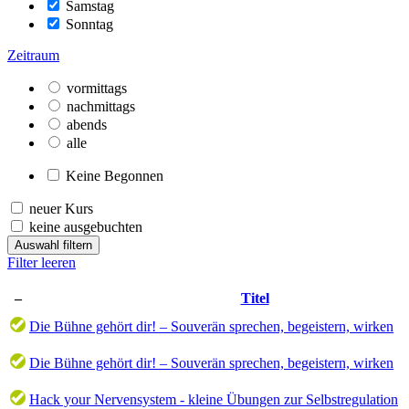
Samstag
Sonntag
Zeitraum
vormittags
nachmittags
abends
alle
Keine Begonnen
neuer Kurs
keine ausgebuchten
Auswahl filtern
Filter leeren
–
Titel
Die Bühne gehört dir! – Souverän sprechen, begeistern, wirken
Die Bühne gehört dir! – Souverän sprechen, begeistern, wirken
Hack your Nervensystem - kleine Übungen zur Selbstregulation