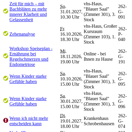
Zeit für mich – mit
vhs-Haus,
So.
262-
Bachblüten zu mehr
"Blauer Saal"
31.01.2027,
G-
innerer Klarheit und
(Zimmer 301), 3.
10.30 Uhr
091
Gelassenheit
Stock
vhs-Haus, Großer
Fr.
262-
Kursraum
Zehenanalyse
16.10.2026,
P-
(Zimmer 103), 1.
18.30 Uhr
040
Stock
Workshop Speiseplan -
Mi.
262-
Ernährung bei
Online - bei
18.11.2026,
G-
Regelschmerzen und
Ihnen zu Hause
19.00 Uhr
191
Endometriose
vhs-Haus,
Sa.
262-
Wenn Kinder starke
"Blauer Saal"
10.10.2026,
G-
Gefühle haben
(Zimmer 301), 3.
15.00 Uhr
095
Stock
vhs-Haus,
Sa.
262-
Wenn Kinder starke
"Blauer Saal"
30.01.2027,
G-
Gefühle haben
(Zimmer 301), 3.
15.00 Uhr
096
Stock
Di.
262-
Wenn ich nicht mehr
Krankenhaus
19.01.2027,
G-
entscheiden kann
Schrobenhausen
18.00 Uhr
074