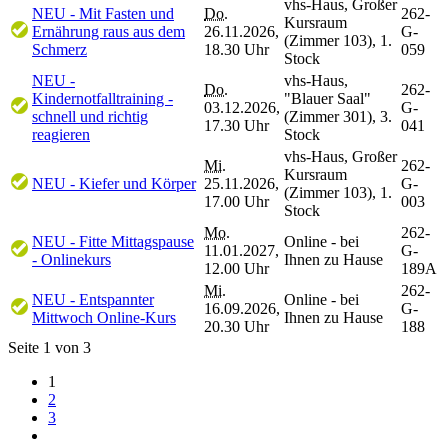
vhs-Haus, Großer
NEU - Mit Fasten und
Do.
262-
Kursraum
Ernährung raus aus dem
26.11.2026,
G-
(Zimmer 103), 1.
Schmerz
18.30 Uhr
059
Stock
NEU -
vhs-Haus,
Do.
262-
Kindernotfalltraining -
"Blauer Saal"
03.12.2026,
G-
schnell und richtig
(Zimmer 301), 3.
17.30 Uhr
041
reagieren
Stock
vhs-Haus, Großer
Mi.
262-
Kursraum
NEU - Kiefer und Körper
25.11.2026,
G-
(Zimmer 103), 1.
17.00 Uhr
003
Stock
Mo.
262-
NEU - Fitte Mittagspause
Online - bei
11.01.2027,
G-
- Onlinekurs
Ihnen zu Hause
12.00 Uhr
189A
Mi.
262-
NEU - Entspannter
Online - bei
16.09.2026,
G-
Mittwoch Online-Kurs
Ihnen zu Hause
20.30 Uhr
188
Seite 1 von 3
1
2
3