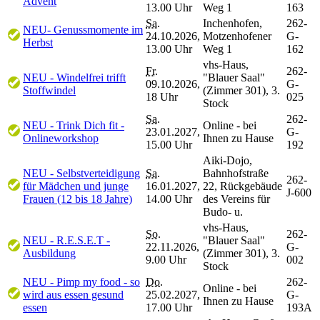
Advent
13.00 Uhr
Weg 1
163
Sa.
Inchenhofen,
262-
NEU- Genussmomente im
24.10.2026,
Motzenhofener
G-
Herbst
13.00 Uhr
Weg 1
162
vhs-Haus,
Fr.
262-
NEU - Windelfrei trifft
"Blauer Saal"
09.10.2026,
G-
Stoffwindel
(Zimmer 301), 3.
18 Uhr
025
Stock
Sa.
262-
NEU - Trink Dich fit -
Online - bei
23.01.2027,
G-
Onlineworkshop
Ihnen zu Hause
15.00 Uhr
192
Aiki-Dojo,
NEU - Selbstverteidigung
Sa.
Bahnhofstraße
262-
für Mädchen und junge
16.01.2027,
22, Rückgebäude
J-600
Frauen (12 bis 18 Jahre)
14.00 Uhr
des Vereins für
Budo- u.
vhs-Haus,
So.
262-
NEU - R.E.S.E.T -
"Blauer Saal"
22.11.2026,
G-
Ausbildung
(Zimmer 301), 3.
9.00 Uhr
002
Stock
NEU - Pimp my food - so
Do.
262-
Online - bei
wird aus essen gesund
25.02.2027,
G-
Ihnen zu Hause
essen
17.00 Uhr
193A