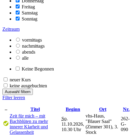
Donnerstag
Freitag
Samstag
Sonntag
Zeitraum
vormittags
nachmittags
abends
alle
Keine Begonnen
neuer Kurs
keine ausgebuchten
Auswahl filtern
Filter leeren
–
Titel
Beginn
Ort
Nr.
Zeit für mich – mit
vhs-Haus,
So.
262-
Bachblüten zu mehr
"Blauer Saal"
11.10.2026,
G-
innerer Klarheit und
(Zimmer 301), 3.
10.30 Uhr
090
Gelassenheit
Stock