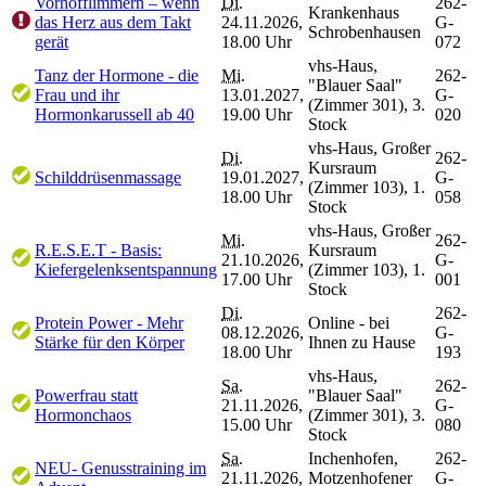
Vorhofflimmern – wenn
Di.
262-
Krankenhaus
das Herz aus dem Takt
24.11.2026,
G-
Schrobenhausen
gerät
18.00 Uhr
072
vhs-Haus,
Tanz der Hormone - die
Mi.
262-
"Blauer Saal"
Frau und ihr
13.01.2027,
G-
(Zimmer 301), 3.
Hormonkarussell ab 40
19.00 Uhr
020
Stock
vhs-Haus, Großer
Di.
262-
Kursraum
Schilddrüsenmassage
19.01.2027,
G-
(Zimmer 103), 1.
18.00 Uhr
058
Stock
vhs-Haus, Großer
Mi.
262-
R.E.S.E.T - Basis:
Kursraum
21.10.2026,
G-
Kiefergelenksentspannung
(Zimmer 103), 1.
17.00 Uhr
001
Stock
Di.
262-
Protein Power - Mehr
Online - bei
08.12.2026,
G-
Stärke für den Körper
Ihnen zu Hause
18.00 Uhr
193
vhs-Haus,
Sa.
262-
Powerfrau statt
"Blauer Saal"
21.11.2026,
G-
Hormonchaos
(Zimmer 301), 3.
15.00 Uhr
080
Stock
Sa.
Inchenhofen,
262-
NEU- Genusstraining im
21.11.2026,
Motzenhofener
G-