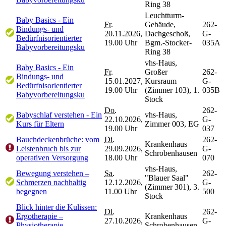
Ring 38
Leuchtturm-
Baby Basics - Ein
Fr.
Gebäude,
262-
Bindungs- und
20.11.2026,
Dachgeschoß,
G-
Bedürfnisorientierter
19.00 Uhr
Bgm.-Stocker-
035A
Babyvorbereitungsku
Ring 38
vhs-Haus,
Baby Basics - Ein
Fr.
Großer
262-
Bindungs- und
15.01.2027,
Kursraum
G-
Bedürfnisorientierter
19.00 Uhr
(Zimmer 103), 1.
035B
Babyvorbereitungsku
Stock
Do.
262-
Babyschlaf verstehen - Ein
vhs-Haus,
22.10.2026,
G-
Kurs für Eltern
Zimmer 003, EG
19.00 Uhr
037
Bauchdeckenbrüche: vom
Di.
262-
Krankenhaus
Leistenbruch bis zur
29.09.2026,
G-
Schrobenhausen
operativen Versorgung
18.00 Uhr
070
vhs-Haus,
Bewegung verstehen –
Sa.
262-
"Blauer Saal"
Schmerzen nachhaltig
12.12.2026,
G-
(Zimmer 301), 3.
begegnen
11.00 Uhr
500
Stock
Blick hinter die Kulissen:
Di.
262-
Ergotherapie –
Krankenhaus
27.10.2026,
G-
Physiotherapie –
Schrobenhausen