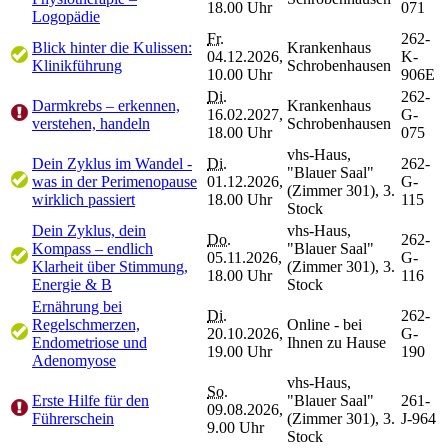
18.00 Uhr
071
Logopädie
Fr.
262-
Blick hinter die Kulissen:
Krankenhaus
04.12.2026,
K-
Klinikführung
Schrobenhausen
10.00 Uhr
906E
Di.
262-
Darmkrebs – erkennen,
Krankenhaus
16.02.2027,
G-
verstehen, handeln
Schrobenhausen
18.00 Uhr
075
vhs-Haus,
Dein Zyklus im Wandel -
Di.
262-
"Blauer Saal"
was in der Perimenopause
01.12.2026,
G-
(Zimmer 301), 3.
wirklich passiert
18.00 Uhr
115
Stock
Dein Zyklus, dein
vhs-Haus,
Do.
262-
Kompass – endlich
"Blauer Saal"
05.11.2026,
G-
Klarheit über Stimmung,
(Zimmer 301), 3.
18.00 Uhr
116
Energie & B
Stock
Ernährung bei
Di.
262-
Regelschmerzen,
Online - bei
20.10.2026,
G-
Endometriose und
Ihnen zu Hause
19.00 Uhr
190
Adenomyose
vhs-Haus,
So.
Erste Hilfe für den
"Blauer Saal"
261-
09.08.2026,
Führerschein
(Zimmer 301), 3.
J-964
9.00 Uhr
Stock