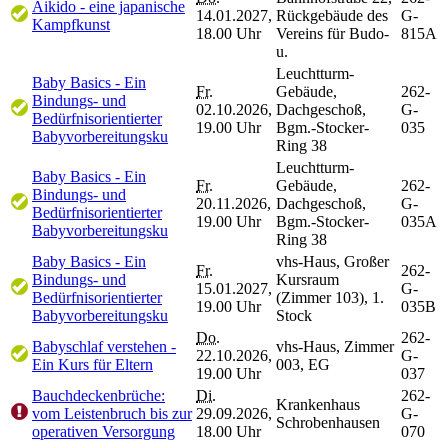
Aikido - eine japanische
14.01.2027,
Rückgebäude des
G-
Kampfkunst
18.00 Uhr
Vereins für Budo-
815A
u.
Leuchtturm-
Baby Basics - Ein
Fr.
Gebäude,
262-
Bindungs- und
02.10.2026,
Dachgeschoß,
G-
Bedürfnisorientierter
19.00 Uhr
Bgm.-Stocker-
035
Babyvorbereitungsku
Ring 38
Leuchtturm-
Baby Basics - Ein
Fr.
Gebäude,
262-
Bindungs- und
20.11.2026,
Dachgeschoß,
G-
Bedürfnisorientierter
19.00 Uhr
Bgm.-Stocker-
035A
Babyvorbereitungsku
Ring 38
Baby Basics - Ein
vhs-Haus, Großer
Fr.
262-
Bindungs- und
Kursraum
15.01.2027,
G-
Bedürfnisorientierter
(Zimmer 103), 1.
19.00 Uhr
035B
Babyvorbereitungsku
Stock
Do.
262-
Babyschlaf verstehen -
vhs-Haus, Zimmer
22.10.2026,
G-
Ein Kurs für Eltern
003, EG
19.00 Uhr
037
Bauchdeckenbrüche:
Di.
262-
Krankenhaus
vom Leistenbruch bis zur
29.09.2026,
G-
Schrobenhausen
operativen Versorgung
18.00 Uhr
070