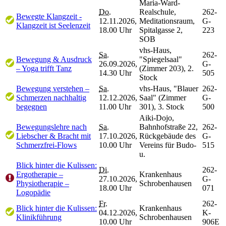
Maria-Ward-
Do.
Realschule,
262-
Bewegte Klangzeit -
12.11.2026,
Meditationsraum,
G-
Klangzeit ist Seelenzeit
18.00 Uhr
Spitalgasse 2,
223
SOB
vhs-Haus,
Sa.
262-
Bewegung & Ausdruck
"Spiegelsaal"
26.09.2026,
G-
– Yoga trifft Tanz
(Zimmer 203), 2.
14.30 Uhr
505
Stock
Bewegung verstehen –
Sa.
vhs-Haus, "Blauer
262-
Schmerzen nachhaltig
12.12.2026,
Saal" (Zimmer
G-
begegnen
11.00 Uhr
301), 3. Stock
500
Aiki-Dojo,
Bewegungslehre nach
Sa.
Bahnhofstraße 22,
262-
Liebscher & Bracht mit
17.10.2026,
Rückgebäude des
G-
Schmerzfrei-Flows
10.00 Uhr
Vereins für Budo-
515
u.
Blick hinter die Kulissen:
Di.
262-
Ergotherapie –
Krankenhaus
27.10.2026,
G-
Physiotherapie –
Schrobenhausen
18.00 Uhr
071
Logopädie
Fr.
262-
Blick hinter die Kulissen:
Krankenhaus
04.12.2026,
K-
Klinikführung
Schrobenhausen
10.00 Uhr
906E