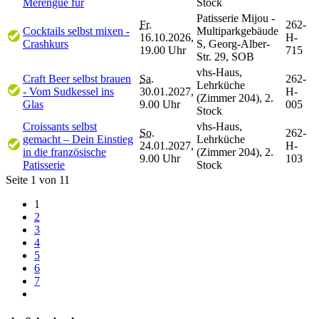
Merengue für
Stock
Patisserie Mijou -
Fr.
262-
Cocktails selbst mixen -
Multiparkgebäude
16.10.2026,
H-
Crashkurs
S, Georg-Alber-
19.00 Uhr
715
Str. 29, SOB
vhs-Haus,
Craft Beer selbst brauen
Sa.
262-
Lehrküche
- Vom Sudkessel ins
30.01.2027,
H-
(Zimmer 204), 2.
Glas
9.00 Uhr
005
Stock
Croissants selbst
vhs-Haus,
So.
262-
gemacht – Dein Einstieg
Lehrküche
24.01.2027,
H-
in die französische
(Zimmer 204), 2.
9.00 Uhr
103
Patisserie
Stock
Seite 1 von 11
1
2
3
4
5
6
7