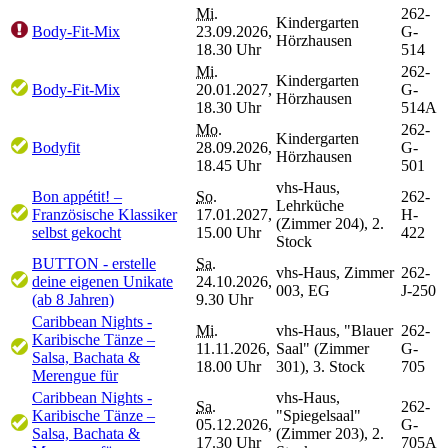
Mi.
262-
Kindergarten
Body-Fit-Mix
23.09.2026,
G-
Hörzhausen
18.30 Uhr
514
Mi.
262-
Kindergarten
Body-Fit-Mix
20.01.2027,
G-
Hörzhausen
18.30 Uhr
514A
Mo.
262-
Kindergarten
Bodyfit
28.09.2026,
G-
Hörzhausen
18.45 Uhr
501
vhs-Haus,
Bon appétit! –
So.
262-
Lehrküche
Französische Klassiker
17.01.2027,
H-
(Zimmer 204), 2.
selbst gekocht
15.00 Uhr
422
Stock
BUTTON - erstelle
Sa.
vhs-Haus, Zimmer
262-
deine eigenen Unikate
24.10.2026,
003, EG
J-250
(ab 8 Jahren)
9.30 Uhr
Caribbean Nights -
Mi.
vhs-Haus, "Blauer
262-
Karibische Tänze –
11.11.2026,
Saal" (Zimmer
G-
Salsa, Bachata &
18.00 Uhr
301), 3. Stock
705
Merengue für
Caribbean Nights -
vhs-Haus,
Sa.
262-
Karibische Tänze –
"Spiegelsaal"
05.12.2026,
G-
Salsa, Bachata &
(Zimmer 203), 2.
17.30 Uhr
705A