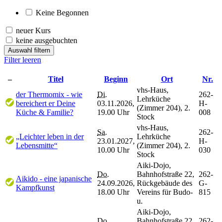
Keine Begonnen
neuer Kurs
keine ausgebuchten
Auswahl filtern
Filter leeren
–
Titel
Beginn
Ort
Nr.
vhs-Haus,
der Thermomix - wie
Di.
262-
Lehrküche
bereichert er Deine
03.11.2026,
H-
(Zimmer 204), 2.
Küche & Familie?
19.00 Uhr
008
Stock
vhs-Haus,
Sa.
262-
„Leichter leben in der
Lehrküche
23.01.2027,
H-
Lebensmitte“
(Zimmer 204), 2.
10.00 Uhr
030
Stock
Aiki-Dojo,
Do.
Bahnhofstraße 22,
262-
Aikido - eine japanische
24.09.2026,
Rückgebäude des
G-
Kampfkunst
18.00 Uhr
Vereins für Budo-
815
u.
Aiki-Dojo,
Do.
Bahnhofstraße 22,
262-