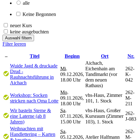
alle
Keine Begonnen
neuer Kurs
keine ausgebuchten
Auswahl filtern
Filter leeren
–
Titel
Beginn
Ort
Nr.
Aichach,
Wuide Jagd & druckade
Mi.
Eichenhain am
262-
Drud -
09.12.2026,
Tandlmarkt (vor
K-
Rauhnachtsführung in
18.00 Uhr
dem neuen
042
Aichach
Rathaus)
Mo.
262-
Workshop: Socken
vhs-Haus, Zimmer
09.11.2026,
M-
stricken nach Oma Lotte
101, 1. Stock
18.00 Uhr
211
Wir basteln Sterne &
Sa.
vhs-Haus, Großer
262-
eine Laterne (ab 8
07.11.2026,
Kursraum (Zimmer
J-083
Jahren)
15.00 Uhr
103), 1. Stock
Weihnachten mit
Sa.
262-
Handlettering – Karten
05.12.2026,
Atelier Halfmann
M-
& kreative