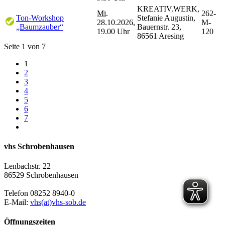
KREATIV.WERK,
Mi.
262-
Ton-Workshop
Stefanie Augustin,
28.10.2026,
M-
„Baumzauber“
Bauernstr. 23,
19.00 Uhr
120
86561 Aresing
Seite 1 von 7
1
2
3
4
5
6
7
vhs Schrobenhausen
Lenbachstr. 22
86529 Schrobenhausen
Telefon 08252 8940-0
E-Mail:
vhs(at)vhs-sob.de
Öffnungszeiten