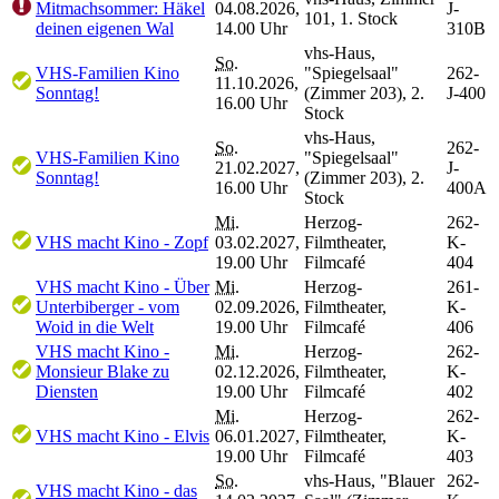
Mitmachsommer: Häkel
04.08.2026,
J-
101, 1. Stock
deinen eigenen Wal
14.00 Uhr
310B
vhs-Haus,
So.
VHS-Familien Kino
"Spiegelsaal"
262-
11.10.2026,
Sonntag!
(Zimmer 203), 2.
J-400
16.00 Uhr
Stock
vhs-Haus,
So.
262-
VHS-Familien Kino
"Spiegelsaal"
21.02.2027,
J-
Sonntag!
(Zimmer 203), 2.
16.00 Uhr
400A
Stock
Mi.
Herzog-
262-
VHS macht Kino - Zopf
03.02.2027,
Filmtheater,
K-
19.00 Uhr
Filmcafé
404
VHS macht Kino - Über
Mi.
Herzog-
261-
Unterbiberger - vom
02.09.2026,
Filmtheater,
K-
Woid in die Welt
19.00 Uhr
Filmcafé
406
VHS macht Kino -
Mi.
Herzog-
262-
Monsieur Blake zu
02.12.2026,
Filmtheater,
K-
Diensten
19.00 Uhr
Filmcafé
402
Mi.
Herzog-
262-
VHS macht Kino - Elvis
06.01.2027,
Filmtheater,
K-
19.00 Uhr
Filmcafé
403
So.
vhs-Haus, "Blauer
262-
VHS macht Kino - das