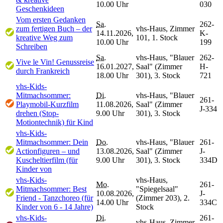
10.00 Uhr
030
Geschenkideen
Vom ersten Gedanken
Sa.
262-
zum fertigen Buch – der
vhs-Haus, Zimmer
14.11.2026,
K-
kreative Weg zum
101, 1. Stock
10.00 Uhr
199
Schreiben
Sa.
vhs-Haus, "Blauer
262-
Vive le Vin! Genussreise
16.01.2027,
Saal" (Zimmer
H-
durch Frankreich
18.00 Uhr
301), 3. Stock
721
vhs-Kids-
Mitmachsommer:
Di.
vhs-Haus, "Blauer
261-
Playmobil-Kurzfilm
11.08.2026,
Saal" (Zimmer
J-334
drehen (Stop-
9.00 Uhr
301), 3. Stock
Motiontechnik) für Kind
vhs-Kids-
Mitmachsommer: Dein
Do.
vhs-Haus, "Blauer
261-
Actionfiguren – und
13.08.2026,
Saal" (Zimmer
J-
Kuscheltierfilm (für
9.00 Uhr
301), 3. Stock
334D
Kinder von
vhs-Kids-
vhs-Haus,
Mo.
261-
Mitmachsommer: Best
"Spiegelsaal"
10.08.2026,
J-
Friend - Tanzchoreo (für
(Zimmer 203), 2.
14.00 Uhr
334C
Kinder von 6 - 14 Jahre)
Stock
vhs-Kids-
Di.
261-
vhs-Haus, Zimmer