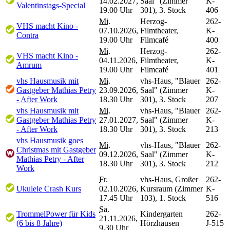
14.02.2027,
Saal" (Zimmer
K-
Valentinstags-Special
19.00 Uhr
301), 3. Stock
406
Mi.
Herzog-
262-
VHS macht Kino -
07.10.2026,
Filmtheater,
K-
Contra
19.00 Uhr
Filmcafé
400
Mi.
Herzog-
262-
VHS macht Kino -
04.11.2026,
Filmtheater,
K-
Amrum
19.00 Uhr
Filmcafé
401
vhs Hausmusik mit
Mi.
vhs-Haus, "Blauer
262-
Gastgeber Mathias Petry
23.09.2026,
Saal" (Zimmer
K-
- After Work
18.30 Uhr
301), 3. Stock
207
vhs Hausmusik mit
Mi.
vhs-Haus, "Blauer
262-
Gastgeber Mathias Petry
27.01.2027,
Saal" (Zimmer
K-
- After Work
18.30 Uhr
301), 3. Stock
213
vhs Hausmusik goes
Mi.
vhs-Haus, "Blauer
262-
Christmas mit Gastgeber
09.12.2026,
Saal" (Zimmer
K-
Mathias Petry - After
18.30 Uhr
301), 3. Stock
212
Work
Fr.
vhs-Haus, Großer
262-
Ukulele Crash Kurs
02.10.2026,
Kursraum (Zimmer
K-
17.45 Uhr
103), 1. Stock
516
Sa.
TrommelPower für Kids
Kindergarten
262-
21.11.2026,
(6 bis 8 Jahre)
Hörzhausen
J-515
9.30 Uhr