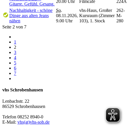
20.00 Uhr
Filmcafé
224A
Gitarre. Gefühl. Gesang.
Nachhaltigkeit - schöne
So.
vhs-Haus, Großer
262-
Dinge aus alten Jeans
08.11.2026,
Kursraum (Zimmer
M-
nähen
9.00 Uhr
103), 1. Stock
280
Seite 2 von 7
1
2
3
4
5
6
7
vhs Schrobenhausen
Lenbachstr. 22
86529 Schrobenhausen
Telefon 08252 8940-0
E-Mail:
vhs(at)vhs-sob.de