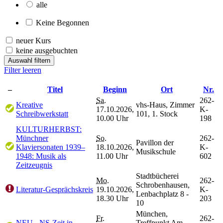
alle
Keine Begonnen
neuer Kurs
keine ausgebuchten
Auswahl filtern
Filter leeren
–
Titel
Beginn
Ort
Nr.
Sa.
262-
Kreative
vhs-Haus, Zimmer
17.10.2026,
K-
Schreibwerkstatt
101, 1. Stock
10.00 Uhr
198
KULTURHERBST:
Münchner
So.
262-
Pavillon der
Klaviersonaten 1939–
18.10.2026,
K-
Musikschule
1948: Musik als
11.00 Uhr
602
Zeitzeugnis
Stadtbücherei
Mo.
262-
Schrobenhausen,
Literatur-Gesprächskreis
19.10.2026,
K-
Lenbachplatz 8 -
18.30 Uhr
203
10
München,
Fr.
262-
NEU - NS-Zeit in
Treffpunkt Am