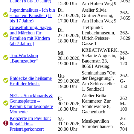
Labor (6 bis 10 Jahre)
J-052
15.30 Uhr
Am Hohen Weg 9
Jugendmalkurs - Ich bin
Di.
Atelier Silvia
262-
schon ein Künstler (11
27.10.2026,
Gürtner Aresing,
J-055
bis 17 Jahre)
17.00 Uhr
Am Hohen Weg 9
Gruselführung, Sagen,
Treffpunkt:
Di.
und Märchen für
Lenbachmuseum,
262-
27.10.2026,
Familien mit Kindern
Ulrich-Peisser-
J-829
18.00 Uhr
(ab 7 Jahren)
Gasse 1
KREATIV.WERK,
Mi.
262-
Ton-Workshop
Stefanie Augustin,
28.10.2026,
M-
„Baumzauber“
Bauernstr. 23,
19.00 Uhr
120
86561 Aresing
Seminarhaus "Ort
Do.
262-
Entdecke die heilsame
der Begegnung",
29.10.2026,
G-
Kraft der Musik
Am Schlosskeller
19.00 Uhr
150
1, Sandizell
NEU - Snackboards &
Atelier Britta
Fr.
262-
Genussplatten –
Kammerer, Zur
30.10.2026,
M-
Keramik für besondere
Schildwache 8,
18.30 Uhr
100
Momente
Gachenbach
Konzerte im Pavillon:
Sa.
261-
Musikpavillon
Ikigai Trio –
31.10.2026,
K-
Schrobenhausen
Preisträgerkonzert
20.00 Uhr
704