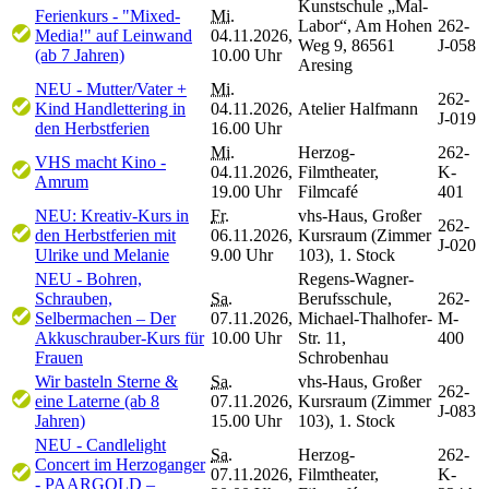
Kunstschule „Mal-
Ferienkurs - "Mixed-
Mi.
Labor“, Am Hohen
262-
Media!" auf Leinwand
04.11.2026,
Weg 9, 86561
J-058
(ab 7 Jahren)
10.00 Uhr
Aresing
NEU - Mutter/Vater +
Mi.
262-
Kind Handlettering in
04.11.2026,
Atelier Halfmann
J-019
den Herbstferien
16.00 Uhr
Mi.
Herzog-
262-
VHS macht Kino -
04.11.2026,
Filmtheater,
K-
Amrum
19.00 Uhr
Filmcafé
401
NEU: Kreativ-Kurs in
Fr.
vhs-Haus, Großer
262-
den Herbstferien mit
06.11.2026,
Kursraum (Zimmer
J-020
Ulrike und Melanie
9.00 Uhr
103), 1. Stock
NEU - Bohren,
Regens-Wagner-
Schrauben,
Sa.
Berufsschule,
262-
Selbermachen – Der
07.11.2026,
Michael-Thalhofer-
M-
Akkuschrauber-Kurs für
10.00 Uhr
Str. 11,
400
Frauen
Schrobenhau
Wir basteln Sterne &
Sa.
vhs-Haus, Großer
262-
eine Laterne (ab 8
07.11.2026,
Kursraum (Zimmer
J-083
Jahren)
15.00 Uhr
103), 1. Stock
NEU - Candlelight
Sa.
Herzog-
262-
Concert im Herzoganger
07.11.2026,
Filmtheater,
K-
- PAARGOLD –