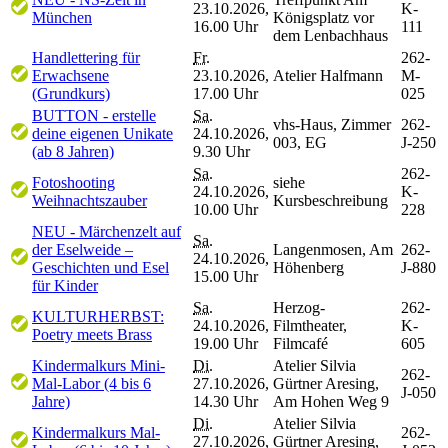
23.10.2026,
K-
München
Königsplatz vor
16.00 Uhr
111
dem Lenbachhaus
Handlettering für
Fr.
262-
Erwachsene
23.10.2026,
Atelier Halfmann
M-
(Grundkurs)
17.00 Uhr
025
BUTTON - erstelle
Sa.
vhs-Haus, Zimmer
262-
deine eigenen Unikate
24.10.2026,
003, EG
J-250
(ab 8 Jahren)
9.30 Uhr
Sa.
262-
Fotoshooting
siehe
24.10.2026,
K-
Weihnachtszauber
Kursbeschreibung
10.00 Uhr
228
NEU - Märchenzelt auf
Sa.
der Eselweide –
Langenmosen, Am
262-
24.10.2026,
Geschichten und Esel
Höhenberg
J-880
15.00 Uhr
für Kinder
Sa.
Herzog-
262-
KULTURHERBST:
24.10.2026,
Filmtheater,
K-
Poetry meets Brass
19.00 Uhr
Filmcafé
605
Kindermalkurs Mini-
Di.
Atelier Silvia
262-
Mal-Labor (4 bis 6
27.10.2026,
Gürtner Aresing,
J-050
Jahre)
14.30 Uhr
Am Hohen Weg 9
Di.
Atelier Silvia
Kindermalkurs Mal-
262-
27.10.2026,
Gürtner Aresing,