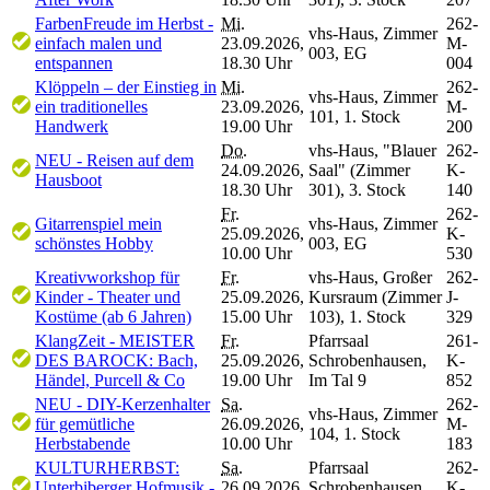
FarbenFreude im Herbst -
Mi.
262-
vhs-Haus, Zimmer
einfach malen und
23.09.2026,
M-
003, EG
entspannen
18.30 Uhr
004
Klöppeln – der Einstieg in
Mi.
262-
vhs-Haus, Zimmer
ein traditionelles
23.09.2026,
M-
101, 1. Stock
Handwerk
19.00 Uhr
200
Do.
vhs-Haus, "Blauer
262-
NEU - Reisen auf dem
24.09.2026,
Saal" (Zimmer
K-
Hausboot
18.30 Uhr
301), 3. Stock
140
Fr.
262-
Gitarrenspiel mein
vhs-Haus, Zimmer
25.09.2026,
K-
schönstes Hobby
003, EG
10.00 Uhr
530
Kreativworkshop für
Fr.
vhs-Haus, Großer
262-
Kinder - Theater und
25.09.2026,
Kursraum (Zimmer
J-
Kostüme (ab 6 Jahren)
15.00 Uhr
103), 1. Stock
329
KlangZeit - MEISTER
Fr.
Pfarrsaal
261-
DES BAROCK: Bach,
25.09.2026,
Schrobenhausen,
K-
Händel, Purcell & Co
19.00 Uhr
Im Tal 9
852
NEU - DIY-Kerzenhalter
Sa.
262-
vhs-Haus, Zimmer
für gemütliche
26.09.2026,
M-
104, 1. Stock
Herbstabende
10.00 Uhr
183
KULTURHERBST:
Sa.
Pfarrsaal
262-
Unterbiberger Hofmusik -
26.09.2026,
Schrobenhausen,
K-