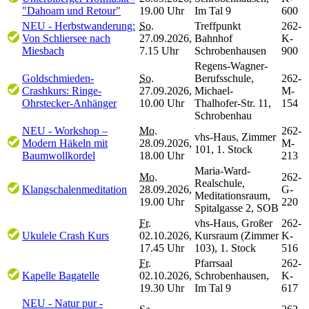
"Dahoam und Retour"
19.00 Uhr
Im Tal 9
600
NEU - Herbstwanderung:
So.
Treffpunkt
262-
Von Schliersee nach
27.09.2026,
Bahnhof
K-
Miesbach
7.15 Uhr
Schrobenhausen
900
Regens-Wagner-
Goldschmieden-
So.
Berufsschule,
262-
Crashkurs: Ringe-
27.09.2026,
Michael-
M-
Ohrstecker-Anhänger
10.00 Uhr
Thalhofer-Str. 11,
154
Schrobenhau
NEU - Workshop –
Mo.
262-
vhs-Haus, Zimmer
Modern Häkeln mit
28.09.2026,
M-
101, 1. Stock
Baumwollkordel
18.00 Uhr
213
Maria-Ward-
Mo.
262-
Realschule,
Klangschalenmeditation
28.09.2026,
G-
Meditationsraum,
19.00 Uhr
220
Spitalgasse 2, SOB
Fr.
vhs-Haus, Großer
262-
Ukulele Crash Kurs
02.10.2026,
Kursraum (Zimmer
K-
17.45 Uhr
103), 1. Stock
516
Fr.
Pfarrsaal
262-
Kapelle Bagatelle
02.10.2026,
Schrobenhausen,
K-
19.30 Uhr
Im Tal 9
617
NEU - Natur pur -