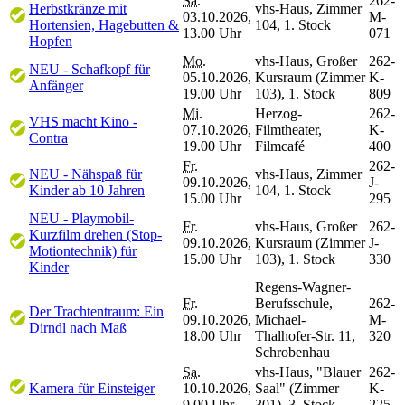
Sa.
262-
Herbstkränze mit
vhs-Haus, Zimmer
03.10.2026,
M-
Hortensien, Hagebutten &
104, 1. Stock
13.00 Uhr
071
Hopfen
Mo.
vhs-Haus, Großer
262-
NEU - Schafkopf für
05.10.2026,
Kursraum (Zimmer
K-
Anfänger
19.00 Uhr
103), 1. Stock
809
Mi.
Herzog-
262-
VHS macht Kino -
07.10.2026,
Filmtheater,
K-
Contra
19.00 Uhr
Filmcafé
400
Fr.
262-
NEU - Nähspaß für
vhs-Haus, Zimmer
09.10.2026,
J-
Kinder ab 10 Jahren
104, 1. Stock
15.00 Uhr
295
NEU - Playmobil-
Fr.
vhs-Haus, Großer
262-
Kurzfilm drehen (Stop-
09.10.2026,
Kursraum (Zimmer
J-
Motiontechnik) für
15.00 Uhr
103), 1. Stock
330
Kinder
Regens-Wagner-
Fr.
Berufsschule,
262-
Der Trachtentraum: Ein
09.10.2026,
Michael-
M-
Dirndl nach Maß
18.00 Uhr
Thalhofer-Str. 11,
320
Schrobenhau
Sa.
vhs-Haus, "Blauer
262-
Kamera für Einsteiger
10.10.2026,
Saal" (Zimmer
K-
9.00 Uhr
301), 3. Stock
225