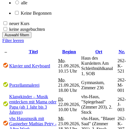
alle
Keine Begonnen
neuer Kurs
keine ausgebuchten
Auswahl filtern
Filter leeren
–
Titel
Beginn
Ort
Nr.
Haus des
Mo.
262-
Kursleiters Am
Klavier und Keyboard
21.09.2026,
K-
Schleifmühlkanal
10.15 Uhr
521
1, SOB
Mo.
262-
Gymnasium,
Porzellanmalerei
21.09.2026,
M-
Zimmer 236
18.00 Uhr
001
Klangkinder – Musik
vhs-Haus,
Di.
262-
entdecken mit Mama oder
"Spiegelsaal"
22.09.2026,
J-
Papa (ab 1 Jahr bis 3
(Zimmer 203), 2.
10.00 Uhr
003
Jahren)
Stock
vhs Hausmusik mit
Mi.
vhs-Haus, "Blauer
262-
Gastgeber Mathias Petry -
23.09.2026,
Saal" (Zimmer
K-
After Work
18.30 Uhr
301), 3. Stock
207