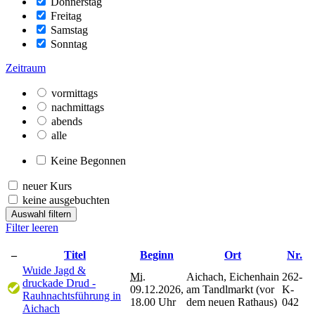
Donnerstag
Freitag
Samstag
Sonntag
Zeitraum
vormittags
nachmittags
abends
alle
Keine Begonnen
neuer Kurs
keine ausgebuchten
Auswahl filtern
Filter leeren
–
Titel
Beginn
Ort
Nr.
Wuide Jagd &
Mi.
Aichach, Eichenhain
262-
druckade Drud -
09.12.2026,
am Tandlmarkt (vor
K-
Rauhnachtsführung in
18.00 Uhr
dem neuen Rathaus)
042
Aichach