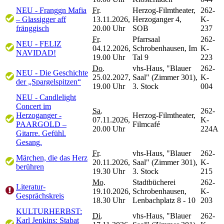
NEU - Franggn Mafia
Fr.
Herzog-Filmtheater,
262-
– Glassigger aff
13.11.2026,
Herzoganger 4,
K-
fränggisch
20.00 Uhr
SOB
237
Fr.
Pfarrsaal
262-
NEU - FELIZ
04.12.2026,
Schrobenhausen, Im
K-
NAVIDAD!
19.00 Uhr
Tal 9
223
Do.
vhs-Haus, "Blauer
262-
NEU - Die Geschichte
25.02.2027,
Saal" (Zimmer 301),
K-
der „Spargelspitzen“
19.00 Uhr
3. Stock
004
NEU - Candlelight
Concert im
Sa.
262-
Herzoganger -
Herzog-Filmtheater,
07.11.2026,
K-
PAARGOLD –
Filmcafé
20.00 Uhr
224A
Gitarre. Gefühl.
Gesang.
Fr.
vhs-Haus, "Blauer
262-
Märchen, die das Herz
20.11.2026,
Saal" (Zimmer 301),
K-
berühren
19.30 Uhr
3. Stock
215
Mo.
Stadtbücherei
262-
Literatur-
19.10.2026,
Schrobenhausen,
K-
Gesprächskreis
18.30 Uhr
Lenbachplatz 8 - 10
203
KULTURHERBST:
Di.
vhs-Haus, "Blauer
262-
Karl Jenkins: Stabat