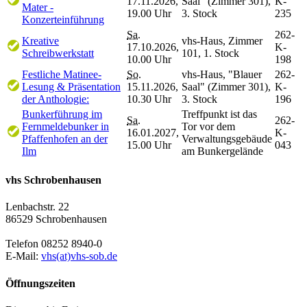
17.11.2026,
Saal" (Zimmer 301),
K-
Mater -
19.00 Uhr
3. Stock
235
Konzerteinführung
Sa.
262-
Kreative
vhs-Haus, Zimmer
17.10.2026,
K-
Schreibwerkstatt
101, 1. Stock
10.00 Uhr
198
Festliche Matinee-
So.
vhs-Haus, "Blauer
262-
Lesung & Präsentation
15.11.2026,
Saal" (Zimmer 301),
K-
der Anthologie:
10.30 Uhr
3. Stock
196
Bunkerführung im
Treffpunkt ist das
Sa.
262-
Fernmeldebunker in
Tor vor dem
16.01.2027,
K-
Pfaffenhofen an der
Verwaltungsgebäude
15.00 Uhr
043
Ilm
am Bunkergelände
vhs Schrobenhausen
Lenbachstr. 22
86529 Schrobenhausen
Telefon 08252 8940-0
E-Mail:
vhs(at)vhs-sob.de
Öffnungszeiten