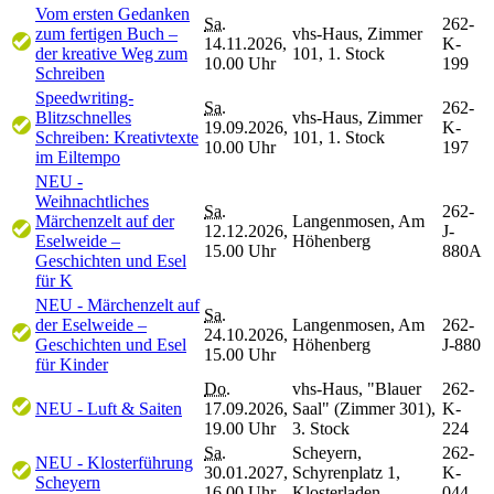
Vom ersten Gedanken
Sa.
262-
zum fertigen Buch –
vhs-Haus, Zimmer
14.11.2026,
K-
der kreative Weg zum
101, 1. Stock
10.00 Uhr
199
Schreiben
Speedwriting-
Sa.
262-
Blitzschnelles
vhs-Haus, Zimmer
19.09.2026,
K-
Schreiben: Kreativtexte
101, 1. Stock
10.00 Uhr
197
im Eiltempo
NEU -
Weihnachtliches
Sa.
262-
Märchenzelt auf der
Langenmosen, Am
12.12.2026,
J-
Eselweide –
Höhenberg
15.00 Uhr
880A
Geschichten und Esel
für K
NEU - Märchenzelt auf
Sa.
der Eselweide –
Langenmosen, Am
262-
24.10.2026,
Geschichten und Esel
Höhenberg
J-880
15.00 Uhr
für Kinder
Do.
vhs-Haus, "Blauer
262-
NEU - Luft & Saiten
17.09.2026,
Saal" (Zimmer 301),
K-
19.00 Uhr
3. Stock
224
Sa.
Scheyern,
262-
NEU - Klosterführung
30.01.2027,
Schyrenplatz 1,
K-
Scheyern
16.00 Uhr
Klosterladen
044