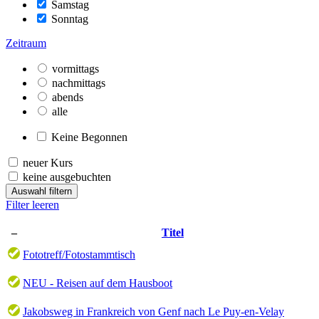
Samstag
Sonntag
Zeitraum
vormittags
nachmittags
abends
alle
Keine Begonnen
neuer Kurs
keine ausgebuchten
Auswahl filtern
Filter leeren
–
Titel
Fototreff/Fotostammtisch
NEU - Reisen auf dem Hausboot
Jakobsweg in Frankreich von Genf nach Le Puy-en-Velay