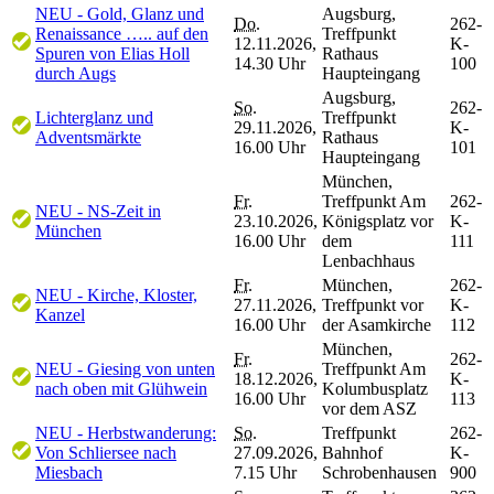
NEU - Gold, Glanz und
Augsburg,
Do.
262-
Renaissance ….. auf den
Treffpunkt
12.11.2026,
K-
Spuren von Elias Holl
Rathaus
14.30 Uhr
100
durch Augs
Haupteingang
Augsburg,
So.
262-
Lichterglanz und
Treffpunkt
29.11.2026,
K-
Adventsmärkte
Rathaus
16.00 Uhr
101
Haupteingang
München,
Fr.
Treffpunkt Am
262-
NEU - NS-Zeit in
23.10.2026,
Königsplatz vor
K-
München
16.00 Uhr
dem
111
Lenbachhaus
Fr.
München,
262-
NEU - Kirche, Kloster,
27.11.2026,
Treffpunkt vor
K-
Kanzel
16.00 Uhr
der Asamkirche
112
München,
Fr.
262-
NEU - Giesing von unten
Treffpunkt Am
18.12.2026,
K-
nach oben mit Glühwein
Kolumbusplatz
16.00 Uhr
113
vor dem ASZ
NEU - Herbstwanderung:
So.
Treffpunkt
262-
Von Schliersee nach
27.09.2026,
Bahnhof
K-
Miesbach
7.15 Uhr
Schrobenhausen
900