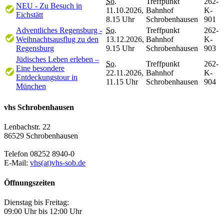
So.
Treffpunkt
262-
NEU - Zu Besuch in
11.10.2026,
Bahnhof
K-
Eichstätt
8.15 Uhr
Schrobenhausen
901
Adventliches Regensburg -
So.
Treffpunkt
262-
Weihnachtsausflug zu den
13.12.2026,
Bahnhof
K-
Regensburg
9.15 Uhr
Schrobenhausen
903
Jüdisches Leben erleben –
So.
Treffpunkt
262-
Eine besondere
22.11.2026,
Bahnhof
K-
Entdeckungstour in
11.15 Uhr
Schrobenhausen
904
München
vhs Schrobenhausen
Lenbachstr. 22
86529 Schrobenhausen
Telefon 08252 8940-0
E-Mail:
vhs(at)vhs-sob.de
Öffnungszeiten
Dienstag bis Freitag:
09:00 Uhr bis 12:00 Uhr