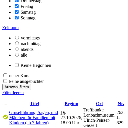
Donnerstag
Freitag
Samstag
Sonntag
Zeitraum
vormittags
nachmittags
abends
alle
Keine Begonnen
neuer Kurs
keine ausgebuchten
Auswahl filtern
Filter leeren
–
Titel
Beginn
Ort
Nr.
Treffpunkt:
Gruselführung, Sagen, und
Di.
262-
Lenbachmuseum,
Märchen für Familien mit
27.10.2026,
J-
Ulrich-Peisser-
Kindern (ab 7 Jahren)
18.00 Uhr
829
Gasse 1