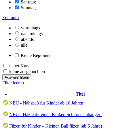
Samstag
Sonntag
Zeitraum
vormittags
nachmittags
abends
alle
Keine Begonnen
neuer Kurs
keine ausgebuchten
Auswahl filtern
Filter leeren
–
Titel
NEU - Nähspaß für Kinder ab 10 Jahren
NEU - Häkle dir einen Kraken Schlüsselanhänger!
Filzen für Kinder – Kleinen Ball filzen (ab 6 Jahre)