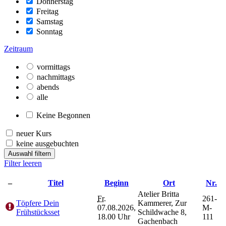
Donnerstag
Freitag
Samstag
Sonntag
Zeitraum
vormittags
nachmittags
abends
alle
Keine Begonnen
neuer Kurs
keine ausgebuchten
Auswahl filtern
Filter leeren
–
Titel
Beginn
Ort
Nr.
Atelier Britta
Fr.
261-
Töpfere Dein
Kammerer, Zur
07.08.2026,
M-
Frühstücksset
Schildwache 8,
18.00 Uhr
111
Gachenbach