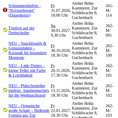
Atelier Britta
Schnuppertöpfern -
Fr.
261-
Kammerer, Zur
"Kerzenfresser"
31.07.2026,
M-
Schildwache 8,
(Dauerkerze)
18.00 Uhr
114
Gachenbach
Atelier Britta
Sa.
262-
Töpfern auf der
Kammerer, Zur
30.01.2027,
M-
Drehscheibe
Schildwache 8,
9.30 Uhr
091
Gachenbach
NEU - Snackboards &
Atelier Britta
Fr.
262-
Genussplatten –
Kammerer, Zur
30.10.2026,
M-
Keramik für besondere
Schildwache 8,
18.30 Uhr
100
Momente
Gachenbach
Atelier Britta
NEU - Little Dishes –
Fr.
262-
Kammerer, Zur
kleine Teller mit Farbe
20.11.2026,
M-
Schildwache 8,
& Leichtigkeit
17.30 Uhr
101
Gachenbach
Atelier Britta
NEU - Plätzchenteller
Fr.
262-
Kammerer, Zur
töpfern– handgemachtes
13.11.2026,
M-
Schildwache 8,
für die Weihnachtszeit
18.30 Uhr
102
Gachenbach
Atelier Britta
NEU - Organische
Fr.
262-
Kammerer, Zur
große Schale – fließende
22.01.2027,
M-
Schildwache 8,
Formen aus Ton
18.30 Uhr
103
Gachenbach