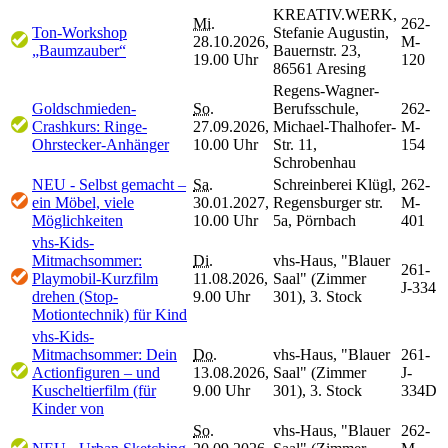
KREATIV.WERK,
Mi.
262-
Ton-Workshop
Stefanie Augustin,
28.10.2026,
M-
„Baumzauber“
Bauernstr. 23,
19.00 Uhr
120
86561 Aresing
Regens-Wagner-
Goldschmieden-
So.
Berufsschule,
262-
Crashkurs: Ringe-
27.09.2026,
Michael-Thalhofer-
M-
Ohrstecker-Anhänger
10.00 Uhr
Str. 11,
154
Schrobenhau
NEU - Selbst gemacht –
Sa.
Schreinberei Klügl,
262-
ein Möbel, viele
30.01.2027,
Regensburger str.
M-
Möglichkeiten
10.00 Uhr
5a, Pörnbach
401
vhs-Kids-
Mitmachsommer:
Di.
vhs-Haus, "Blauer
261-
Playmobil-Kurzfilm
11.08.2026,
Saal" (Zimmer
J-334
drehen (Stop-
9.00 Uhr
301), 3. Stock
Motiontechnik) für Kind
vhs-Kids-
Mitmachsommer: Dein
Do.
vhs-Haus, "Blauer
261-
Actionfiguren – und
13.08.2026,
Saal" (Zimmer
J-
Kuscheltierfilm (für
9.00 Uhr
301), 3. Stock
334D
Kinder von
So.
vhs-Haus, "Blauer
262-