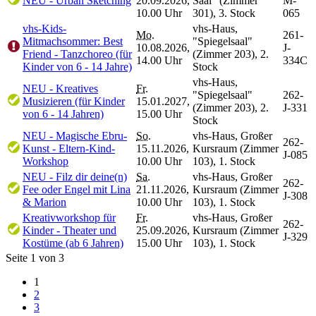
NEU - Urban Sketching
20.09.2026,
Saal" (Zimmer
M-
10.00 Uhr
301), 3. Stock
065
vhs-Kids-
vhs-Haus,
Mo.
261-
Mitmachsommer: Best
"Spiegelsaal"
10.08.2026,
J-
Friend - Tanzchoreo (für
(Zimmer 203), 2.
14.00 Uhr
334C
Kinder von 6 - 14 Jahre)
Stock
vhs-Haus,
NEU - Kreatives
Fr.
"Spiegelsaal"
262-
Musizieren (für Kinder
15.01.2027,
(Zimmer 203), 2.
J-331
von 6 - 14 Jahren)
15.00 Uhr
Stock
NEU - Magische Ebru-
So.
vhs-Haus, Großer
262-
Kunst - Eltern-Kind-
15.11.2026,
Kursraum (Zimmer
J-085
Workshop
10.00 Uhr
103), 1. Stock
NEU - Filz dir deine(n)
Sa.
vhs-Haus, Großer
262-
Fee oder Engel mit Lina
21.11.2026,
Kursraum (Zimmer
J-308
& Marion
10.00 Uhr
103), 1. Stock
Kreativworkshop für
Fr.
vhs-Haus, Großer
262-
Kinder - Theater und
25.09.2026,
Kursraum (Zimmer
J-329
Kostüme (ab 6 Jahren)
15.00 Uhr
103), 1. Stock
Seite 1 von 3
1
2
3