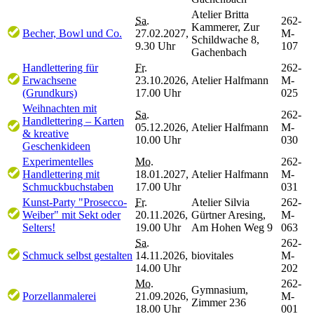
Atelier Britta
Sa.
262-
Kammerer, Zur
Becher, Bowl und Co.
27.02.2027,
M-
Schildwache 8,
9.30 Uhr
107
Gachenbach
Handlettering für
Fr.
262-
Erwachsene
23.10.2026,
Atelier Halfmann
M-
(Grundkurs)
17.00 Uhr
025
Weihnachten mit
Sa.
262-
Handlettering – Karten
05.12.2026,
Atelier Halfmann
M-
& kreative
10.00 Uhr
030
Geschenkideen
Experimentelles
Mo.
262-
Handlettering mit
18.01.2027,
Atelier Halfmann
M-
Schmuckbuchstaben
17.00 Uhr
031
Kunst-Party "Prosecco-
Fr.
Atelier Silvia
262-
Weiber" mit Sekt oder
20.11.2026,
Gürtner Aresing,
M-
Selters!
19.00 Uhr
Am Hohen Weg 9
063
Sa.
262-
Schmuck selbst gestalten
14.11.2026,
biovitales
M-
14.00 Uhr
202
Mo.
262-
Gymnasium,
Porzellanmalerei
21.09.2026,
M-
Zimmer 236
18.00 Uhr
001