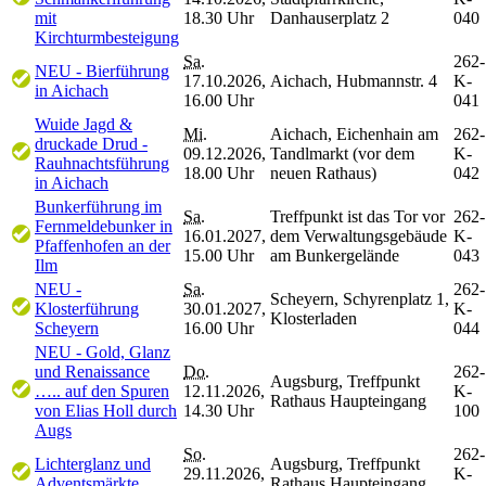
mit
18.30 Uhr
Danhauserplatz 2
040
Kirchturmbesteigung
Sa.
262-
NEU - Bierführung
17.10.2026,
Aichach, Hubmannstr. 4
K-
in Aichach
16.00 Uhr
041
Wuide Jagd &
Mi.
Aichach, Eichenhain am
262-
druckade Drud -
09.12.2026,
Tandlmarkt (vor dem
K-
Rauhnachtsführung
18.00 Uhr
neuen Rathaus)
042
in Aichach
Bunkerführung im
Sa.
Treffpunkt ist das Tor vor
262-
Fernmeldebunker in
16.01.2027,
dem Verwaltungsgebäude
K-
Pfaffenhofen an der
15.00 Uhr
am Bunkergelände
043
Ilm
NEU -
Sa.
262-
Scheyern, Schyrenplatz 1,
Klosterführung
30.01.2027,
K-
Klosterladen
Scheyern
16.00 Uhr
044
NEU - Gold, Glanz
und Renaissance
Do.
262-
Augsburg, Treffpunkt
….. auf den Spuren
12.11.2026,
K-
Rathaus Haupteingang
von Elias Holl durch
14.30 Uhr
100
Augs
So.
262-
Lichterglanz und
Augsburg, Treffpunkt
29.11.2026,
K-
Adventsmärkte
Rathaus Haupteingang