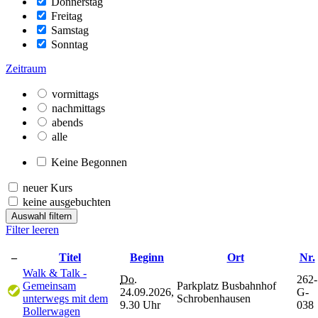
Donnerstag
Freitag
Samstag
Sonntag
Zeitraum
vormittags
nachmittags
abends
alle
Keine Begonnen
neuer Kurs
keine ausgebuchten
Auswahl filtern
Filter leeren
–
Titel
Beginn
Ort
Nr.
Walk & Talk -
Do.
262-
Gemeinsam
Parkplatz Busbahnhof
24.09.2026,
G-
unterwegs mit dem
Schrobenhausen
9.30 Uhr
038
Bollerwagen