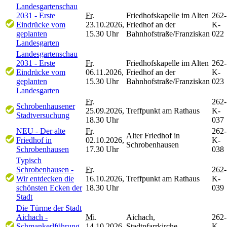
Landesgartenschau
2031 - Erste
Fr.
Friedhofskapelle im Alten
262-
Eindrücke vom
23.10.2026,
Friedhof an der
K-
geplanten
15.30 Uhr
Bahnhofstraße/Franziskan
022
Landesgarten
Landesgartenschau
2031 - Erste
Fr.
Friedhofskapelle im Alten
262-
Eindrücke vom
06.11.2026,
Friedhof an der
K-
geplanten
15.30 Uhr
Bahnhofstraße/Franziskan
023
Landesgarten
Fr.
262-
Schrobenhausener
25.09.2026,
Treffpunkt am Rathaus
K-
Stadtversuchung
18.30 Uhr
037
NEU - Der alte
Fr.
262-
Alter Friedhof in
Friedhof in
02.10.2026,
K-
Schrobenhausen
Schrobenhausen
17.30 Uhr
038
Typisch
Schrobenhausen -
Fr.
262-
Wir entdecken die
16.10.2026,
Treffpunkt am Rathaus
K-
schönsten Ecken der
18.30 Uhr
039
Stadt
Die Türme der Stadt
Aichach -
Mi.
Aichach,
262-
Schmankerlführung
14.10.2026,
Stadtpfarrkirche,
K-