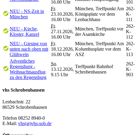
16.00 Uhr
101
Fr.
München, Treffpunkt Am
262-
NEU - NS-Zeit in
23.10.2026,
Königsplatz vor dem
K-
München
16.00 Uhr
Lenbachhaus
111
Fr.
262-
NEU - Kirche,
München, Treffpunkt vor
27.11.2026,
K-
Kloster, Kanzel
der Asamkirche
16.00 Uhr
112
NEU - Giesing von
Fr.
München, Treffpunkt Am
262-
unten nach oben mit
18.12.2026,
Kolumbusplatz vor dem
K-
Glühwein
16.00 Uhr
ASZ
113
Adventliches
So.
262-
Regensburg -
Treffpunkt Bahnhof
13.12.2026,
K-
Weihnachtsausflug
Schrobenhausen
9.15 Uhr
903
zu den Regensburg
vhs Schrobenhausen
Lenbachstr. 22
86529 Schrobenhausen
Telefon 08252 8940-0
E-Mail:
vhs(at)vhs-sob.de