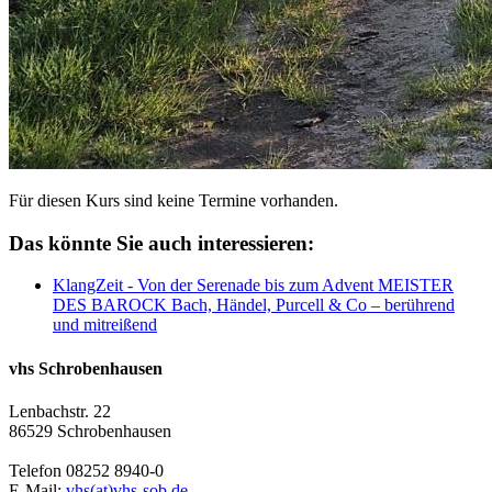
Für diesen Kurs sind keine Termine vorhanden.
Das könnte Sie auch interessieren:
KlangZeit - Von der Serenade bis zum Advent MEISTER
DES BAROCK Bach, Händel, Purcell & Co – berührend
und mitreißend
vhs Schrobenhausen
Lenbachstr. 22
86529 Schrobenhausen
Telefon 08252 8940-0
E-Mail:
vhs(at)vhs-sob.de