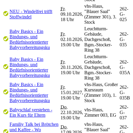
vhs-Haus,
Fr.
262-
NEU - Windelfrei trifft
"Blauer Saal"
09.10.2026,
G-
Stoffwindel
(Zimmer 301), 3.
18 Uhr
025
Stock
Leuchtturm-
Baby Basics - Ein
Fr.
Gebäude,
262-
Bindungs- und
02.10.2026,
Dachgeschoß,
G-
Bedürfnisorientierter
19.00 Uhr
Bgm.-Stocker-
035
Babyvorbereitungsku
Ring 38
Leuchtturm-
Baby Basics - Ein
Fr.
Gebäude,
262-
Bindungs- und
20.11.2026,
Dachgeschoß,
G-
Bedürfnisorientierter
19.00 Uhr
Bgm.-Stocker-
035A
Babyvorbereitungsku
Ring 38
Baby Basics - Ein
vhs-Haus, Großer
Fr.
262-
Bindungs- und
Kursraum
15.01.2027,
G-
Bedürfnisorientierter
(Zimmer 103), 1.
19.00 Uhr
035B
Babyvorbereitungsku
Stock
Do.
262-
Babyschlaf verstehen -
vhs-Haus,
22.10.2026,
G-
Ein Kurs für Eltern
Zimmer 003, EG
19.00 Uhr
037
Familiy Talk bei Brötchen
vhs-Haus,
Do.
262-
und Kaffee - Wo
"Blauer Saal"
17.09.2026,
G-