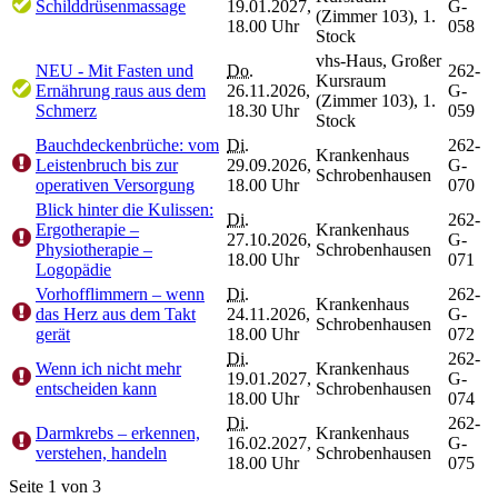
Schilddrüsenmassage
19.01.2027,
G-
(Zimmer 103), 1.
18.00 Uhr
058
Stock
vhs-Haus, Großer
NEU - Mit Fasten und
Do.
262-
Kursraum
Ernährung raus aus dem
26.11.2026,
G-
(Zimmer 103), 1.
Schmerz
18.30 Uhr
059
Stock
Bauchdeckenbrüche: vom
Di.
262-
Krankenhaus
Leistenbruch bis zur
29.09.2026,
G-
Schrobenhausen
operativen Versorgung
18.00 Uhr
070
Blick hinter die Kulissen:
Di.
262-
Ergotherapie –
Krankenhaus
27.10.2026,
G-
Physiotherapie –
Schrobenhausen
18.00 Uhr
071
Logopädie
Vorhofflimmern – wenn
Di.
262-
Krankenhaus
das Herz aus dem Takt
24.11.2026,
G-
Schrobenhausen
gerät
18.00 Uhr
072
Di.
262-
Wenn ich nicht mehr
Krankenhaus
19.01.2027,
G-
entscheiden kann
Schrobenhausen
18.00 Uhr
074
Di.
262-
Darmkrebs – erkennen,
Krankenhaus
16.02.2027,
G-
verstehen, handeln
Schrobenhausen
18.00 Uhr
075
Seite 1 von 3