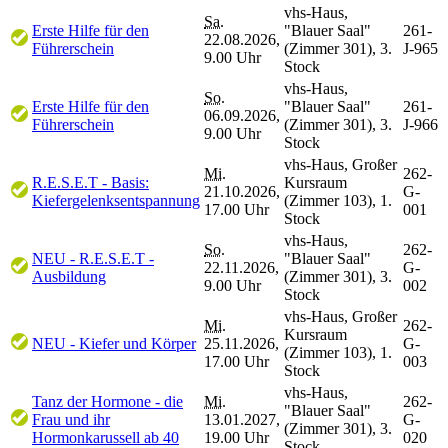
vhs-Haus,
Sa.
Erste Hilfe für den
"Blauer Saal"
261-
22.08.2026,
Führerschein
(Zimmer 301), 3.
J-965
9.00 Uhr
Stock
vhs-Haus,
So.
Erste Hilfe für den
"Blauer Saal"
261-
06.09.2026,
Führerschein
(Zimmer 301), 3.
J-966
9.00 Uhr
Stock
vhs-Haus, Großer
Mi.
262-
R.E.S.E.T - Basis:
Kursraum
21.10.2026,
G-
Kiefergelenksentspannung
(Zimmer 103), 1.
17.00 Uhr
001
Stock
vhs-Haus,
So.
262-
NEU - R.E.S.E.T -
"Blauer Saal"
22.11.2026,
G-
Ausbildung
(Zimmer 301), 3.
9.00 Uhr
002
Stock
vhs-Haus, Großer
Mi.
262-
Kursraum
NEU - Kiefer und Körper
25.11.2026,
G-
(Zimmer 103), 1.
17.00 Uhr
003
Stock
vhs-Haus,
Tanz der Hormone - die
Mi.
262-
"Blauer Saal"
Frau und ihr
13.01.2027,
G-
(Zimmer 301), 3.
Hormonkarussell ab 40
19.00 Uhr
020
Stock