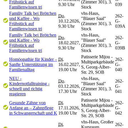
Frühstück auf
(Zimmer 301), 3.
9.30 Uhr
039
Familienwissen tri
Stock
Familiy Talk bei Brötchen
vhs-Haus,
Do.
262-
und Kaffee - Wo
"Blauer Saal"
10.12.2026,
G-
Frühstück auf
(Zimmer 301), 3.
9.30 Uhr
039A
Familienwissen tri
Stock
Familiy Talk bei Brötchen
vhs-Haus,
Do.
262-
und Kaffee - Wo
"Blauer Saal"
18.02.2027,
G-
Frühstück auf
(Zimmer 301), 3.
9.30 Uhr
039B
Familienwissen tri
Stock
Patisserie Mijou -
Homöopathie für Kinder –
Di.
262-
Multiparkgebäude
Sanfte Unterstützung im
16.02.2027,
G-
S, Georg-Alber-
Familienalltag
19.00 Uhr
040
Str. 29, SOB
NEU -
vhs-Haus,
Do.
262-
Kindernotfalltraining -
"Blauer Saal"
03.12.2026,
G-
schnell und richtig
(Zimmer 301), 3.
17.30 Uhr
041
reagieren
Stock
Patisserie Mijou -
Gesunde Zähne von
Di.
262-
Multiparkgebäude
Anfang an – Zahnpflege
17.11.2026,
G-
S, Georg-Alber-
in Schwangerschaft und K
19.00 Uhr
042
Str. 29, SOB
vhs-Haus, Großer
Di.
262-
Kursraum