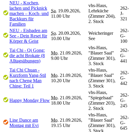
NEU - Kochen,
vhs-Haus,
lachen und Picknick
262-
Sa.
19.09.2026,
Lehrküche
machen – Koch- und
J-
11.00 Uhr
(Zimmer 204),
Backkurs für
321
2. Stock
Familien
NEU - Eisbaden am
262-
So.
20.09.2026,
Weicheringer
See - Dein Reset für
G-
10.00 Uhr
See
Körper & Geist
100
vhs-Haus,
Tai Chi - Qi Gong:
262-
Mo.
21.09.2026,
"Blauer Saal"
die acht Brokate (8
G-
9.00 Uhr
(Zimmer 301),
Alltagsübungen)
441
3. Stock
Tai Chi Chuan -
vhs-Haus,
262-
Kurzform Yang-Stil
Mo.
21.09.2026,
"Blauer Saal"
G-
nach Cheng Man
10.20 Uhr
(Zimmer 301),
442
Ching: Teil 1
3. Stock
vhs-Haus,
262-
Mo.
21.09.2026,
"Spiegelsaal"
Happy Monday Flow
G-
18.00 Uhr
(Zimmer 203),
245
2. Stock
vhs-Haus,
262-
Line Dance am
Mo.
21.09.2026,
"Blauer Saal"
G-
Montag mit Evi
19.15 Uhr
(Zimmer 301),
645
3. Stock