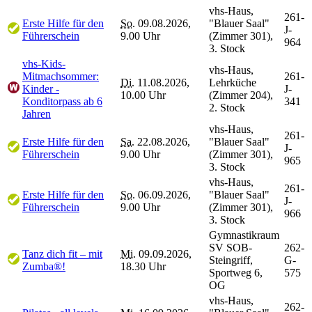
vhs-Haus,
261-
Erste Hilfe für den
So.
09.08.2026,
"Blauer Saal"
J-
Führerschein
9.00 Uhr
(Zimmer 301),
964
3. Stock
vhs-Kids-
vhs-Haus,
Mitmachsommer:
261-
Di.
11.08.2026,
Lehrküche
Kinder -
J-
10.00 Uhr
(Zimmer 204),
Konditorpass ab 6
341
2. Stock
Jahren
vhs-Haus,
261-
Erste Hilfe für den
Sa.
22.08.2026,
"Blauer Saal"
J-
Führerschein
9.00 Uhr
(Zimmer 301),
965
3. Stock
vhs-Haus,
261-
Erste Hilfe für den
So.
06.09.2026,
"Blauer Saal"
J-
Führerschein
9.00 Uhr
(Zimmer 301),
966
3. Stock
Gymnastikraum
SV SOB-
262-
Tanz dich fit – mit
Mi.
09.09.2026,
Steingriff,
G-
Zumba®!
18.30 Uhr
Sportweg 6,
575
OG
vhs-Haus,
262-