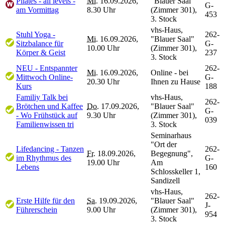
Pilates - all levels -
Mi.
16.09.2026,
"Blauer Saal"
G-
am Vormittag
8.30 Uhr
(Zimmer 301),
453
3. Stock
vhs-Haus,
Stuhl Yoga -
262-
Mi.
16.09.2026,
"Blauer Saal"
Sitzbalance für
G-
10.00 Uhr
(Zimmer 301),
Körper & Geist
237
3. Stock
NEU - Entspannter
262-
Mi.
16.09.2026,
Online - bei
Mittwoch Online-
G-
20.30 Uhr
Ihnen zu Hause
Kurs
188
Familiy Talk bei
vhs-Haus,
262-
Brötchen und Kaffee
Do.
17.09.2026,
"Blauer Saal"
G-
- Wo Frühstück auf
9.30 Uhr
(Zimmer 301),
039
Familienwissen tri
3. Stock
Seminarhaus
"Ort der
Lifedancing - Tanzen
262-
Fr.
18.09.2026,
Begegnung",
im Rhythmus des
G-
19.00 Uhr
Am
Lebens
160
Schlosskeller 1,
Sandizell
vhs-Haus,
262-
Erste Hilfe für den
Sa.
19.09.2026,
"Blauer Saal"
J-
Führerschein
9.00 Uhr
(Zimmer 301),
954
3. Stock