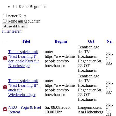
Keine Begonnen
neuer Kurs
keine ausgebuchten
Auswahl filtern
Filter leeren
–
Titel
Beginn
Ort
Nr.
Tennisanlage
Tennis spielen mit
unter
des TV
261-
"Fast Learning I" -
https://www.tennis-
Hörzhausen,
G-
der ideale Kurs für
people.com/tv-
Hagenauer Str.
835
Neueinsteige
hoerzhausen
22, OT
Hörzhausen
Tennisanlage
Tennis spielen mit
unter
des TV
261-
"Fast Learning II" -
https://www.tennis-
Hörzhausen,
G-
auch für
people.com/tv-
Hagenauer Str.
837
Wiedereinsteiger
hoerzhausen
22, OT
Hörzhausen
261-
NEU - Yoga & Esel
Sa.
08.08.2026,
Langenmosen,
G-
Retreat
10.00 Uhr
Am Höhenberg
211