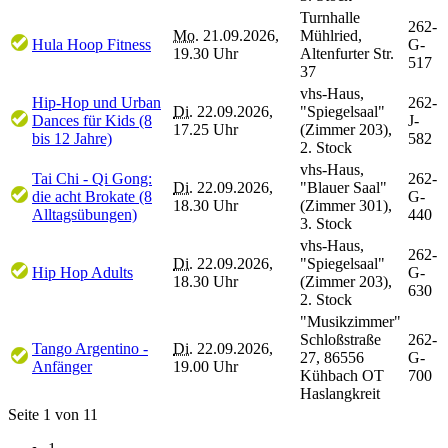
Turnhalle
262-
Mo.
21.09.2026,
Mühlried,
Hula Hoop Fitness
G-
19.30 Uhr
Altenfurter Str.
517
37
vhs-Haus,
Hip-Hop und Urban
262-
Di.
22.09.2026,
"Spiegelsaal"
Dances für Kids (8
J-
17.25 Uhr
(Zimmer 203),
bis 12 Jahre)
582
2. Stock
vhs-Haus,
Tai Chi - Qi Gong:
262-
Di.
22.09.2026,
"Blauer Saal"
die acht Brokate (8
G-
18.30 Uhr
(Zimmer 301),
Alltagsübungen)
440
3. Stock
vhs-Haus,
262-
Di.
22.09.2026,
"Spiegelsaal"
Hip Hop Adults
G-
18.30 Uhr
(Zimmer 203),
630
2. Stock
"Musikzimmer"
Schloßstraße
262-
Tango Argentino -
Di.
22.09.2026,
27, 86556
G-
Anfänger
19.00 Uhr
Kühbach OT
700
Haslangkreit
Seite 1 von 11