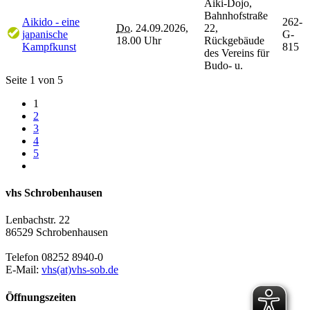
Aiki-Dojo,
Bahnhofstraße
Aikido - eine
262-
Do.
24.09.2026,
22,
japanische
G-
18.00 Uhr
Rückgebäude
Kampfkunst
815
des Vereins für
Budo- u.
Seite 1 von 5
1
2
3
4
5
vhs Schrobenhausen
Lenbachstr. 22
86529 Schrobenhausen
Telefon 08252 8940-0
E-Mail:
vhs(at)vhs-sob.de
Öffnungszeiten