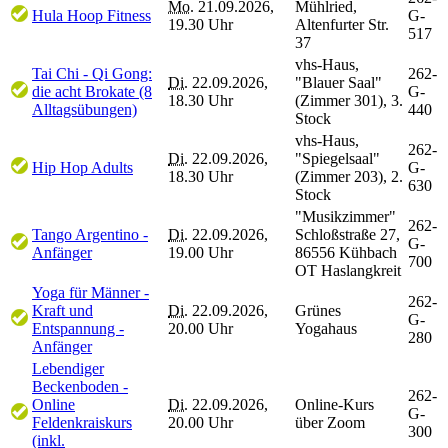
Mo.
21.09.2026,
Mühlried,
Hula Hoop Fitness
G-
19.30 Uhr
Altenfurter Str.
517
37
vhs-Haus,
Tai Chi - Qi Gong:
262-
Di.
22.09.2026,
"Blauer Saal"
die acht Brokate (8
G-
18.30 Uhr
(Zimmer 301), 3.
Alltagsübungen)
440
Stock
vhs-Haus,
262-
Di.
22.09.2026,
"Spiegelsaal"
Hip Hop Adults
G-
18.30 Uhr
(Zimmer 203), 2.
630
Stock
"Musikzimmer"
262-
Tango Argentino -
Di.
22.09.2026,
Schloßstraße 27,
G-
Anfänger
19.00 Uhr
86556 Kühbach
700
OT Haslangkreit
Yoga für Männer -
262-
Kraft und
Di.
22.09.2026,
Grünes
G-
Entspannung -
20.00 Uhr
Yogahaus
280
Anfänger
Lebendiger
Beckenboden -
262-
Online
Di.
22.09.2026,
Online-Kurs
G-
Feldenkraiskurs
20.00 Uhr
über Zoom
300
(inkl.