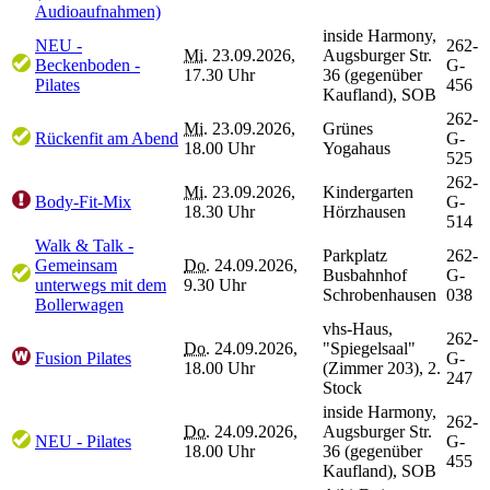
Audioaufnahmen)
inside Harmony,
NEU -
262-
Mi.
23.09.2026,
Augsburger Str.
Beckenboden -
G-
17.30 Uhr
36 (gegenüber
Pilates
456
Kaufland), SOB
262-
Mi.
23.09.2026,
Grünes
Rückenfit am Abend
G-
18.00 Uhr
Yogahaus
525
262-
Mi.
23.09.2026,
Kindergarten
Body-Fit-Mix
G-
18.30 Uhr
Hörzhausen
514
Walk & Talk -
Parkplatz
262-
Gemeinsam
Do.
24.09.2026,
Busbahnhof
G-
unterwegs mit dem
9.30 Uhr
Schrobenhausen
038
Bollerwagen
vhs-Haus,
262-
Do.
24.09.2026,
"Spiegelsaal"
Fusion Pilates
G-
18.00 Uhr
(Zimmer 203), 2.
247
Stock
inside Harmony,
262-
Do.
24.09.2026,
Augsburger Str.
NEU - Pilates
G-
18.00 Uhr
36 (gegenüber
455
Kaufland), SOB