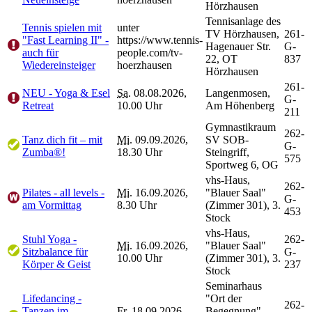
Hörzhausen
Tennisanlage des
Tennis spielen mit
unter
TV Hörzhausen,
261-
"Fast Learning II" -
https://www.tennis-
Hagenauer Str.
G-
auch für
people.com/tv-
22, OT
837
Wiedereinsteiger
hoerzhausen
Hörzhausen
261-
NEU - Yoga & Esel
Sa.
08.08.2026,
Langenmosen,
G-
Retreat
10.00 Uhr
Am Höhenberg
211
Gymnastikraum
262-
Tanz dich fit – mit
Mi.
09.09.2026,
SV SOB-
G-
Zumba®!
18.30 Uhr
Steingriff,
575
Sportweg 6, OG
vhs-Haus,
262-
Pilates - all levels -
Mi.
16.09.2026,
"Blauer Saal"
G-
am Vormittag
8.30 Uhr
(Zimmer 301), 3.
453
Stock
vhs-Haus,
Stuhl Yoga -
262-
Mi.
16.09.2026,
"Blauer Saal"
Sitzbalance für
G-
10.00 Uhr
(Zimmer 301), 3.
Körper & Geist
237
Stock
Seminarhaus
Lifedancing -
"Ort der
262-
Tanzen im
Fr.
18.09.2026,
Begegnung",