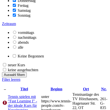
Donnerstag
Freitag
Samstag
Sonntag
Zeitraum
vormittags
nachmittags
abends
alle
Keine Begonnen
neuer Kurs
keine ausgebuchten
Auswahl filtern
Filter leeren
–
Titel
Beginn
Ort
Nr.
Tennisanlage des
Tennis spielen mit
unter
TV Hörzhausen,
261-
"Fast Learning I" -
https://www.tennis-
Hagenauer Str.
G-
der ideale Kurs für
people.com/tv-
22, OT
835
Neueinsteige
hoerzhausen