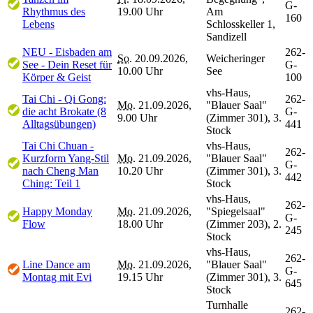
G-
Rhythmus des
19.00 Uhr
Am
160
Lebens
Schlosskeller 1,
Sandizell
NEU - Eisbaden am
262-
So.
20.09.2026,
Weicheringer
See - Dein Reset für
G-
10.00 Uhr
See
Körper & Geist
100
vhs-Haus,
Tai Chi - Qi Gong:
262-
Mo.
21.09.2026,
"Blauer Saal"
die acht Brokate (8
G-
9.00 Uhr
(Zimmer 301), 3.
Alltagsübungen)
441
Stock
Tai Chi Chuan -
vhs-Haus,
262-
Kurzform Yang-Stil
Mo.
21.09.2026,
"Blauer Saal"
G-
nach Cheng Man
10.20 Uhr
(Zimmer 301), 3.
442
Ching: Teil 1
Stock
vhs-Haus,
262-
Happy Monday
Mo.
21.09.2026,
"Spiegelsaal"
G-
Flow
18.00 Uhr
(Zimmer 203), 2.
245
Stock
vhs-Haus,
262-
Line Dance am
Mo.
21.09.2026,
"Blauer Saal"
G-
Montag mit Evi
19.15 Uhr
(Zimmer 301), 3.
645
Stock
Turnhalle
262-