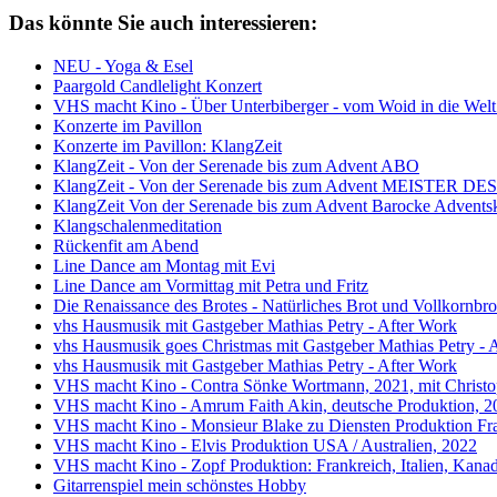
Das könnte Sie auch interessieren:
NEU - Yoga & Esel
Paargold Candlelight Konzert
VHS macht Kino - Über Unterbiberger - vom Woid in die Welt
Konzerte im Pavillon
Konzerte im Pavillon: KlangZeit
KlangZeit - Von der Serenade bis zum Advent ABO
KlangZeit - Von der Serenade bis zum Advent MEISTER DES
KlangZeit Von der Serenade bis zum Advent Barocke Advents
Klangschalenmeditation
Rückenfit am Abend
Line Dance am Montag mit Evi
Line Dance am Vormittag mit Petra und Fritz
Die Renaissance des Brotes - Natürliches Brot und Vollkornbro
vhs Hausmusik mit Gastgeber Mathias Petry - After Work
vhs Hausmusik goes Christmas mit Gastgeber Mathias Petry - 
vhs Hausmusik mit Gastgeber Mathias Petry - After Work
VHS macht Kino - Contra Sönke Wortmann, 2021, mit Christo
VHS macht Kino - Amrum Faith Akin, deutsche Produktion, 2
VHS macht Kino - Monsieur Blake zu Diensten Produktion Fr
VHS macht Kino - Elvis Produktion USA / Australien, 2022
VHS macht Kino - Zopf Produktion: Frankreich, Italien, Kana
Gitarrenspiel mein schönstes Hobby