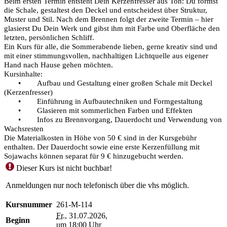
Beim ersten Termin entsteht Dein Kerzenfresser aus Ton: Du formst
die Schale, gestaltest den Deckel und entscheidest über Struktur,
Muster und Stil. Nach dem Brennen folgt der zweite Termin – hier
glasierst Du Dein Werk und gibst ihm mit Farbe und Oberfläche den
letzten, persönlichen Schliff.
Ein Kurs für alle, die Sommerabende lieben, gerne kreativ sind und
mit einer stimmungsvollen, nachhaltigen Lichtquelle aus eigener
Hand nach Hause gehen möchten.
Kursinhalte:
•
Aufbau und Gestaltung einer großen Schale mit Deckel
(Kerzenfresser)
•
Einführung in Aufbautechniken und Formgestaltung
•
Glasieren mit sommerlichen Farben und Effekten
•
Infos zu Brennvorgang, Dauerdocht und Verwendung von
Wachsresten
Die Materialkosten in Höhe von 50 € sind in der Kursgebühr
enthalten. Der Dauerdocht sowie eine erste Kerzenfüllung mit
Sojawachs können separat für 9 € hinzugebucht werden.
Dieser Kurs ist nicht buchbar!
Anmeldungen nur noch telefonisch über die vhs möglich.
Kursnummer
261-M-114
Fr.
, 31.07.2026,
Beginn
um 18:00 Uhr