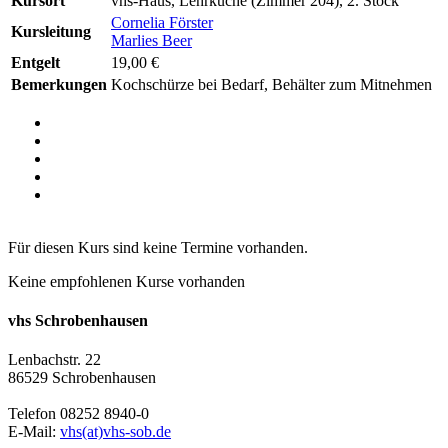
Kursort
vhs-Haus, Lehrküche (Zimmer 204), 2. Stock
Cornelia Förster
Kursleitung
Marlies Beer
Entgelt
19,00 €
Bemerkungen
Kochschürze bei Bedarf, Behälter zum Mitnehmen
Für diesen Kurs sind keine Termine vorhanden.
Keine empfohlenen Kurse vorhanden
vhs Schrobenhausen
Lenbachstr. 22
86529 Schrobenhausen
Telefon 08252 8940-0
E-Mail:
vhs(at)vhs-sob.de