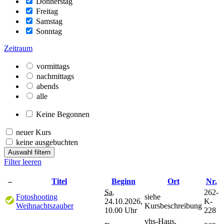
Donnerstag
Freitag
Samstag
Sonntag
Zeitraum
vormittags
nachmittags
abends
alle
Keine Begonnen
neuer Kurs
keine ausgebuchten
Auswahl filtern
Filter leeren
–
Titel
Beginn
Ort
Nr.
Sa.
262-
Fotoshooting
siehe
24.10.2026,
K-
Weihnachtszauber
Kursbeschreibung
10.00 Uhr
228
vhs-Haus,