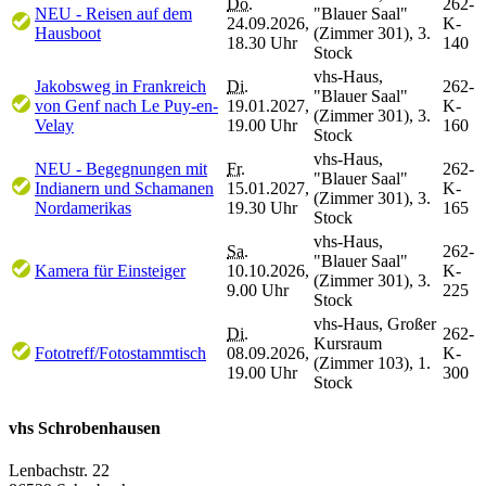
Do.
262-
NEU - Reisen auf dem
"Blauer Saal"
24.09.2026,
K-
Hausboot
(Zimmer 301), 3.
18.30 Uhr
140
Stock
vhs-Haus,
Jakobsweg in Frankreich
Di.
262-
"Blauer Saal"
von Genf nach Le Puy-en-
19.01.2027,
K-
(Zimmer 301), 3.
Velay
19.00 Uhr
160
Stock
vhs-Haus,
NEU - Begegnungen mit
Fr.
262-
"Blauer Saal"
Indianern und Schamanen
15.01.2027,
K-
(Zimmer 301), 3.
Nordamerikas
19.30 Uhr
165
Stock
vhs-Haus,
Sa.
262-
"Blauer Saal"
Kamera für Einsteiger
10.10.2026,
K-
(Zimmer 301), 3.
9.00 Uhr
225
Stock
vhs-Haus, Großer
Di.
262-
Kursraum
Fototreff/Fotostammtisch
08.09.2026,
K-
(Zimmer 103), 1.
19.00 Uhr
300
Stock
vhs Schrobenhausen
Lenbachstr. 22