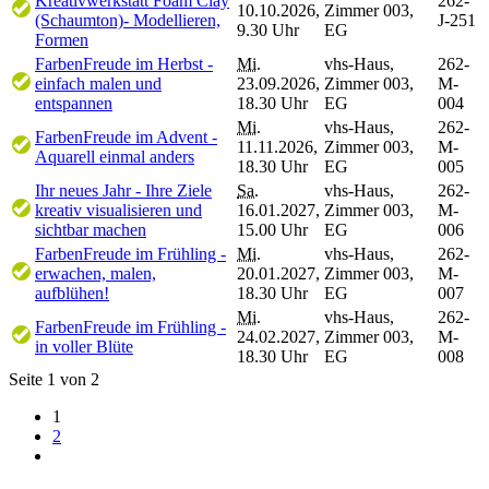
Kreativwerkstatt Foam Clay
262-
10.10.2026,
Zimmer 003,
(Schaumton)- Modellieren,
J-251
9.30 Uhr
EG
Formen
FarbenFreude im Herbst -
Mi.
vhs-Haus,
262-
einfach malen und
23.09.2026,
Zimmer 003,
M-
entspannen
18.30 Uhr
EG
004
Mi.
vhs-Haus,
262-
FarbenFreude im Advent -
11.11.2026,
Zimmer 003,
M-
Aquarell einmal anders
18.30 Uhr
EG
005
Ihr neues Jahr - Ihre Ziele
Sa.
vhs-Haus,
262-
kreativ visualisieren und
16.01.2027,
Zimmer 003,
M-
sichtbar machen
15.00 Uhr
EG
006
FarbenFreude im Frühling -
Mi.
vhs-Haus,
262-
erwachen, malen,
20.01.2027,
Zimmer 003,
M-
aufblühen!
18.30 Uhr
EG
007
Mi.
vhs-Haus,
262-
FarbenFreude im Frühling -
24.02.2027,
Zimmer 003,
M-
in voller Blüte
18.30 Uhr
EG
008
Seite 1 von 2
1
2