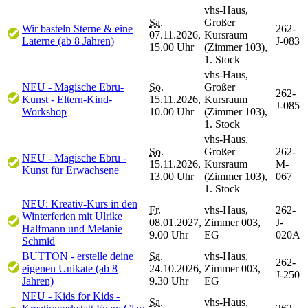
vhs-Haus,
Sa.
Großer
Wir basteln Sterne & eine
262-
07.11.2026,
Kursraum
Laterne (ab 8 Jahren)
J-083
15.00 Uhr
(Zimmer 103),
1. Stock
vhs-Haus,
NEU - Magische Ebru-
So.
Großer
262-
Kunst - Eltern-Kind-
15.11.2026,
Kursraum
J-085
Workshop
10.00 Uhr
(Zimmer 103),
1. Stock
vhs-Haus,
So.
Großer
262-
NEU - Magische Ebru -
15.11.2026,
Kursraum
M-
Kunst für Erwachsene
13.00 Uhr
(Zimmer 103),
067
1. Stock
NEU: Kreativ-Kurs in den
Fr.
vhs-Haus,
262-
Winterferien mit Ulrike
08.01.2027,
Zimmer 003,
J-
Halfmann und Melanie
9.00 Uhr
EG
020A
Schmid
BUTTON - erstelle deine
Sa.
vhs-Haus,
262-
eigenen Unikate (ab 8
24.10.2026,
Zimmer 003,
J-250
Jahren)
9.30 Uhr
EG
NEU - Kids for Kids -
Sa.
vhs-Haus,