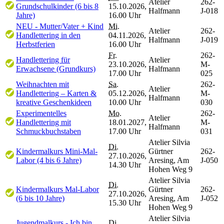
Atelier
262-
Grundschulkinder (6 bis 8
15.10.2026,
Halfmann
J-018
Jahre)
16.00 Uhr
NEU - Mutter/Vater + Kind
Mi.
Atelier
262-
Handlettering in den
04.11.2026,
Halfmann
J-019
Herbstferien
16.00 Uhr
Fr.
262-
Handlettering für
Atelier
23.10.2026,
M-
Erwachsene (Grundkurs)
Halfmann
17.00 Uhr
025
Weihnachten mit
Sa.
262-
Atelier
Handlettering – Karten &
05.12.2026,
M-
Halfmann
kreative Geschenkideen
10.00 Uhr
030
Experimentelles
Mo.
262-
Atelier
Handlettering mit
18.01.2027,
M-
Halfmann
Schmuckbuchstaben
17.00 Uhr
031
Atelier Silvia
Di.
Kindermalkurs Mini-Mal-
Gürtner
262-
27.10.2026,
Labor (4 bis 6 Jahre)
Aresing, Am
J-050
14.30 Uhr
Hohen Weg 9
Atelier Silvia
Di.
Kindermalkurs Mal-Labor
Gürtner
262-
27.10.2026,
(6 bis 10 Jahre)
Aresing, Am
J-052
15.30 Uhr
Hohen Weg 9
Atelier Silvia
Jugendmalkurs - Ich bin
Di.