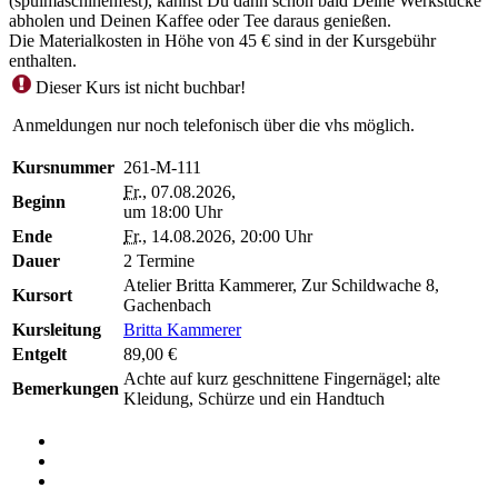
(spülmaschinenfest), kannst Du dann schon bald Deine Werkstücke
abholen und Deinen Kaffee oder Tee daraus genießen.
Die Materialkosten in Höhe von 45 € sind in der Kursgebühr
enthalten.
Dieser Kurs ist nicht buchbar!
Anmeldungen nur noch telefonisch über die vhs möglich.
Kursnummer
261-M-111
Fr.
, 07.08.2026,
Beginn
um 18:00 Uhr
Ende
Fr.
, 14.08.2026, 20:00 Uhr
Dauer
2 Termine
Atelier Britta Kammerer, Zur Schildwache 8,
Kursort
Gachenbach
Kursleitung
Britta Kammerer
Entgelt
89,00 €
Achte auf kurz geschnittene Fingernägel; alte
Bemerkungen
Kleidung, Schürze und ein Handtuch