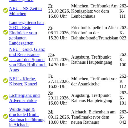
Fr.
München, Treffpunkt Am
262-
NEU - NS-Zeit in
23.10.2026,
Königsplatz vor dem
K-
München
16.00 Uhr
Lenbachhaus
111
Landesgartenschau
2031 - Erste
Fr.
Friedhofskapelle im Alten
262-
Eindrücke vom
06.11.2026,
Friedhof an der
K-
geplanten
15.30 Uhr
Bahnhofstraße/Franziskan
023
Landesgarten
NEU - Gold, Glanz
und Renaissance
Do.
262-
Augsburg, Treffpunkt
….. auf den Spuren
12.11.2026,
K-
Rathaus Haupteingang
von Elias Holl durch
14.30 Uhr
100
Augs
Fr.
262-
NEU - Kirche,
München, Treffpunkt vor
27.11.2026,
K-
Kloster, Kanzel
der Asamkirche
16.00 Uhr
112
So.
262-
Lichterglanz und
Augsburg, Treffpunkt
29.11.2026,
K-
Adventsmärkte
Rathaus Haupteingang
16.00 Uhr
101
Wuide Jagd &
Mi.
Aichach, Eichenhain am
262-
druckade Drud -
09.12.2026,
Tandlmarkt (vor dem
K-
Rauhnachtsführung
18.00 Uhr
neuen Rathaus)
042
in Aichach