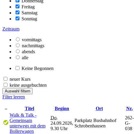
Donnerstag
Freitag
Samstag
Sonntag
Zeitraum
vormittags
nachmittags
abends
alle
Keine Begonnen
neuer Kurs
keine ausgebuchten
Auswahl filtern
Filter leeren
–
Titel
Beginn
Ort
Nr.
Walk & Talk -
Do.
262-
Gemeinsam
Parkplatz Busbahnhof
24.09.2026,
G-
unterwegs mit dem
Schrobenhausen
9.30 Uhr
038
Bollerwagen