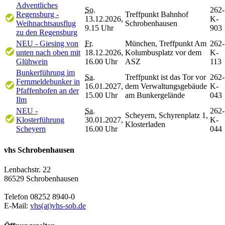
Adventliches
So.
262-
Regensburg -
Treffpunkt Bahnhof
13.12.2026,
K-
Weihnachtsausflug
Schrobenhausen
9.15 Uhr
903
zu den Regensburg
NEU - Giesing von
Fr.
München, Treffpunkt Am
262-
unten nach oben mit
18.12.2026,
Kolumbusplatz vor dem
K-
Glühwein
16.00 Uhr
ASZ
113
Bunkerführung im
Sa.
Treffpunkt ist das Tor vor
262-
Fernmeldebunker in
16.01.2027,
dem Verwaltungsgebäude
K-
Pfaffenhofen an der
15.00 Uhr
am Bunkergelände
043
Ilm
NEU -
Sa.
262-
Scheyern, Schyrenplatz 1,
Klosterführung
30.01.2027,
K-
Klosterladen
Scheyern
16.00 Uhr
044
vhs Schrobenhausen
Lenbachstr. 22
86529 Schrobenhausen
Telefon 08252 8940-0
E-Mail:
vhs(at)vhs-sob.de