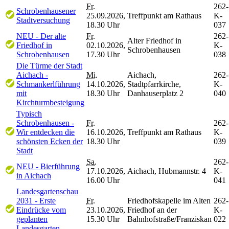
Fr.
262-
Schrobenhausener
25.09.2026,
Treffpunkt am Rathaus
K-
Stadtversuchung
18.30 Uhr
037
NEU - Der alte
Fr.
262-
Alter Friedhof in
Friedhof in
02.10.2026,
K-
Schrobenhausen
Schrobenhausen
17.30 Uhr
038
Die Türme der Stadt
Aichach -
Mi.
Aichach,
262-
Schmankerlführung
14.10.2026,
Stadtpfarrkirche,
K-
mit
18.30 Uhr
Danhauserplatz 2
040
Kirchturmbesteigung
Typisch
Schrobenhausen -
Fr.
262-
Wir entdecken die
16.10.2026,
Treffpunkt am Rathaus
K-
schönsten Ecken der
18.30 Uhr
039
Stadt
Sa.
262-
NEU - Bierführung
17.10.2026,
Aichach, Hubmannstr. 4
K-
in Aichach
16.00 Uhr
041
Landesgartenschau
2031 - Erste
Fr.
Friedhofskapelle im Alten
262-
Eindrücke vom
23.10.2026,
Friedhof an der
K-
geplanten
15.30 Uhr
Bahnhofstraße/Franziskan
022
Landesgarten