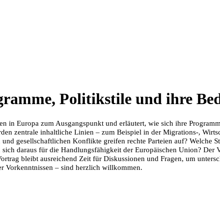
gramme, Politikstile und ihre Be
tien in Europa zum Ausgangspunkt und erläutert, wie sich ihre Program
n zentrale inhaltliche Linien – zum Beispiel in der Migrations-, Wirts
n und gesellschaftlichen Konflikte greifen rechte Parteien auf? Welche
ch daraus für die Handlungsfähigkeit der Europäischen Union? Der Vortr
rtrag bleibt ausreichend Zeit für Diskussionen und Fragen, um unters
der Vorkenntnissen – sind herzlich willkommen.