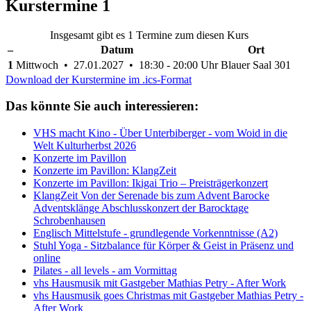
Kurstermine
1
Insgesamt gibt es 1 Termine zum diesen Kurs
–
Datum
Ort
1
Mittwoch • 27.01.2027 • 18:30 - 20:00 Uhr
Blauer Saal 301
Download der Kurstermine im .ics-Format
Das könnte Sie auch interessieren:
VHS macht Kino - Über Unterbiberger - vom Woid in die
Welt Kulturherbst 2026
Konzerte im Pavillon
Konzerte im Pavillon: KlangZeit
Konzerte im Pavillon: Ikigai Trio – Preisträgerkonzert
KlangZeit Von der Serenade bis zum Advent Barocke
Adventsklänge Abschlusskonzert der Barocktage
Schrobenhausen
Englisch Mittelstufe - grundlegende Vorkenntnisse (A2)
Stuhl Yoga - Sitzbalance für Körper & Geist in Präsenz und
online
Pilates - all levels - am Vormittag
vhs Hausmusik mit Gastgeber Mathias Petry - After Work
vhs Hausmusik goes Christmas mit Gastgeber Mathias Petry -
After Work