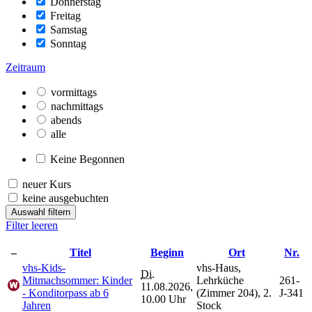
Donnerstag
Freitag
Samstag
Sonntag
Zeitraum
vormittags
nachmittags
abends
alle
Keine Begonnen
neuer Kurs
keine ausgebuchten
Auswahl filtern
Filter leeren
–
Titel
Beginn
Ort
Nr.
vhs-Kids-
vhs-Haus,
Di.
Mitmachsommer: Kinder
Lehrküche
261-
11.08.2026,
- Konditorpass ab 6
(Zimmer 204), 2.
J-341
10.00 Uhr
Jahren
Stock