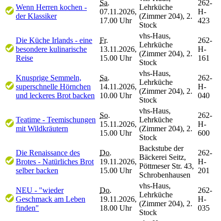
Sa.
262-
Wenn Herren kochen -
Lehrküche
07.11.2026,
H-
der Klassiker
(Zimmer 204), 2.
17.00 Uhr
423
Stock
vhs-Haus,
Die Küche Irlands - eine
Fr.
262-
Lehrküche
besondere kulinarische
13.11.2026,
H-
(Zimmer 204), 2.
Reise
15.00 Uhr
161
Stock
vhs-Haus,
Knusprige Semmeln,
Sa.
262-
Lehrküche
superschnelle Hörnchen
14.11.2026,
H-
(Zimmer 204), 2.
und leckeres Brot backen
10.00 Uhr
040
Stock
vhs-Haus,
So.
262-
Teatime - Teemischungen
Lehrküche
15.11.2026,
H-
mit Wildkräutern
(Zimmer 204), 2.
15.00 Uhr
600
Stock
Backstube der
Die Renaissance des
Do.
262-
Bäckerei Seitz,
Brotes - Natürliches Brot
19.11.2026,
H-
Pöttmeser Str. 43,
selber backen
15.00 Uhr
201
Schrobenhausen
vhs-Haus,
NEU - "wieder
Do.
262-
Lehrküche
Geschmack am Leben
19.11.2026,
H-
(Zimmer 204), 2.
finden"
18.00 Uhr
035
Stock