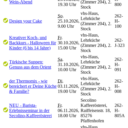
Wein-Abend
(Zimmer 204), 2.
19.30 Uhr
800
Stock
vhs-Haus,
So.
262-
Lehrküche
Design your Cake
25.10.2026,
H-
(Zimmer 204), 2.
9.00 Uhr
100
Stock
vhs-Haus,
Kreativer Koch- und
Fr.
Lehrküche
262-
Backkurs - Halloween für
30.10.2026,
(Zimmer 204), 2.
J-323
Kinder (6 bis 14 Jahre)
15.00 Uhr
Stock
vhs-Haus,
Sa.
262-
Türkische Suppen:
Lehrküche
31.10.2026,
H-
Genuss aus dem Orient
(Zimmer 204), 2.
10.00 Uhr
091
Stock
vhs-Haus,
der Thermomix - wie
Di.
262-
Lehrküche
bereichert er Deine Küche
03.11.2026,
H-
(Zimmer 204), 2.
& Familie?
19.00 Uhr
008
Stock
Secolino
NEU - Barista-
Fr.
Kaffeerösterei,
262-
Erlebnisseminar in der
06.11.2026,
Raiffeisenstr. 18,
H-
Secolino-Kaffeerösterei
18.00 Uhr
85276
805A
Pfaffenhofen
vhs-Haus,