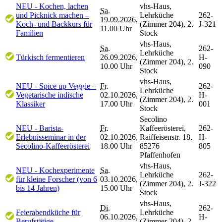
NEU - Kochen, lachen
vhs-Haus,
Sa.
und Picknick machen –
Lehrküche
262-
19.09.2026,
Koch- und Backkurs für
(Zimmer 204), 2.
J-321
11.00 Uhr
Familien
Stock
vhs-Haus,
Sa.
262-
Lehrküche
Türkisch fermentieren
26.09.2026,
H-
(Zimmer 204), 2.
10.00 Uhr
090
Stock
vhs-Haus,
NEU - Spice up Veggie –
Fr.
262-
Lehrküche
Vegetarische indische
02.10.2026,
H-
(Zimmer 204), 2.
Klassiker
17.00 Uhr
001
Stock
Secolino
NEU - Barista-
Fr.
Kaffeerösterei,
262-
Erlebnisseminar in der
02.10.2026,
Raiffeisenstr. 18,
H-
Secolino-Kaffeerösterei
18.00 Uhr
85276
805
Pfaffenhofen
vhs-Haus,
NEU - Kochexperimente
Sa.
Lehrküche
262-
für kleine Forscher (von 6
03.10.2026,
(Zimmer 204), 2.
J-322
bis 14 Jahren)
15.00 Uhr
Stock
vhs-Haus,
Di.
262-
Feierabendküche für
Lehrküche
06.10.2026,
H-
Berufstätige
(Zimmer 204), 2.