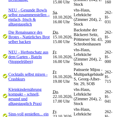
15.00 Uhr
160
Stock
NEU - Gesunde Bowls
vhs-Haus,
Sa.
262-
selbst zusammenstellen –
Lehrküche
10.10.2026,
H-
einfach, frisch &
(Zimmer 204), 2.
16.00 Uhr
031
alltagstauglich
Stock
Backstube der
Die Renaissance des
Do.
262-
Bäckerei Seitz,
Brotes - Natürliches Brot
15.10.2026,
H-
Pöttmeser Str. 43,
selber backen
15.00 Uhr
200
Schrobenhausen
vhs-Haus,
NEU - Herbstschatz aus
Fr.
262-
Lehrküche
dem Garten - Batzln
16.10.2026,
H-
(Zimmer 204), 2.
(Stoppelrüben)
16.00 Uhr
000
Stock
Patisserie Mijou -
Fr.
262-
Cocktails selbst mixen -
Multiparkgebäude
16.10.2026,
H-
Crashkurs
S, Georg-Alber-
19.00 Uhr
715
Str. 29, SOB
Kleinkindernährung
vhs-Haus,
Do.
262-
kompakt – schnell,
Lehrküche
22.10.2026,
H-
gesund und
(Zimmer 204), 2.
17.00 Uhr
041
alltagstauglich Praxi
Stock
vhs-Haus,
Fr.
262-
Sinn-voll genießen... ein
Lehrküche
23.10.2026,
H-