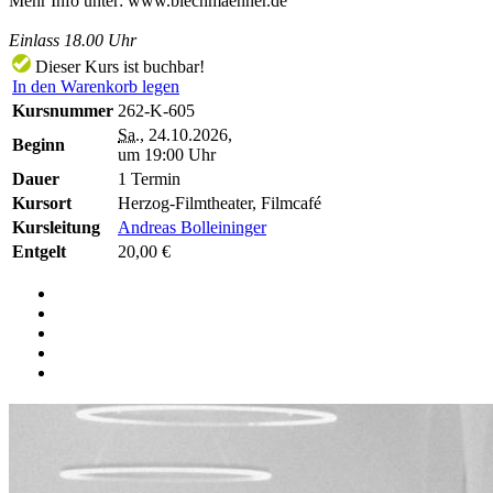
Mehr Info unter: www.blechmaenner.de
Einlass 18.00 Uhr
Dieser Kurs ist buchbar!
In den Warenkorb legen
Kursnummer
262-K-605
Sa.
, 24.10.2026,
Beginn
um 19:00 Uhr
Dauer
1 Termin
Kursort
Herzog-Filmtheater, Filmcafé
Kursleitung
Andreas Bolleininger
Entgelt
20,00 €