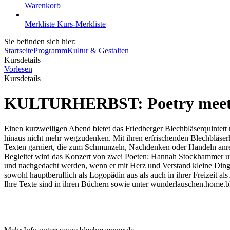
Warenkorb
Merkliste
Kurs-Merkliste
Sie befinden sich hier:
Startseite
Programm
Kultur & Gestalten
Kursdetails
Vorlesen
Kursdetails
KULTURHERBST: Poetry meets 
Einen kurzweiligen Abend bietet das Friedberger Blechbläserquintett
hinaus nicht mehr wegzudenken. Mit ihren erfrischenden Blechbläserk
Texten garniert, die zum Schmunzeln, Nachdenken oder Handeln anre
Begleitet wird das Konzert von zwei Poeten: Hannah Stockhammer 
und nachgedacht werden, wenn er mit Herz und Verstand kleine Dinge
sowohl hauptberuflich als Logopädin aus als auch in ihrer Freizeit a
Ihre Texte sind in ihren Büchern sowie unter wunderlauschen.home.