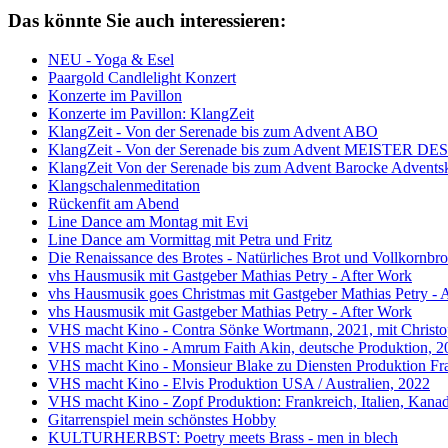
Das könnte Sie auch interessieren:
NEU - Yoga & Esel
Paargold Candlelight Konzert
Konzerte im Pavillon
Konzerte im Pavillon: KlangZeit
KlangZeit - Von der Serenade bis zum Advent ABO
KlangZeit - Von der Serenade bis zum Advent MEISTER DES
KlangZeit Von der Serenade bis zum Advent Barocke Advents
Klangschalenmeditation
Rückenfit am Abend
Line Dance am Montag mit Evi
Line Dance am Vormittag mit Petra und Fritz
Die Renaissance des Brotes - Natürliches Brot und Vollkornbro
vhs Hausmusik mit Gastgeber Mathias Petry - After Work
vhs Hausmusik goes Christmas mit Gastgeber Mathias Petry - 
vhs Hausmusik mit Gastgeber Mathias Petry - After Work
VHS macht Kino - Contra Sönke Wortmann, 2021, mit Christo
VHS macht Kino - Amrum Faith Akin, deutsche Produktion, 2
VHS macht Kino - Monsieur Blake zu Diensten Produktion Fr
VHS macht Kino - Elvis Produktion USA / Australien, 2022
VHS macht Kino - Zopf Produktion: Frankreich, Italien, Kana
Gitarrenspiel mein schönstes Hobby
KULTURHERBST: Poetry meets Brass - men in blech