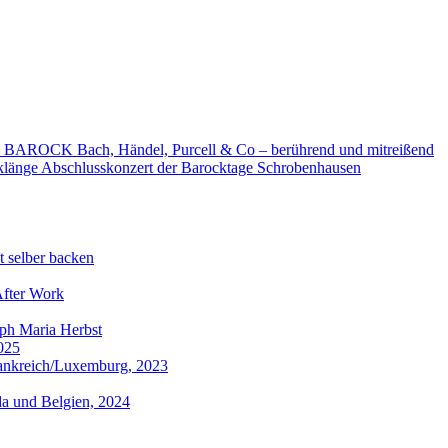
 BAROCK Bach, Händel, Purcell & Co – berührend und mitreißend
klänge Abschlusskonzert der Barocktage Schrobenhausen
t selber backen
After Work
ph Maria Herbst
025
ankreich/Luxemburg, 2023
da und Belgien, 2024