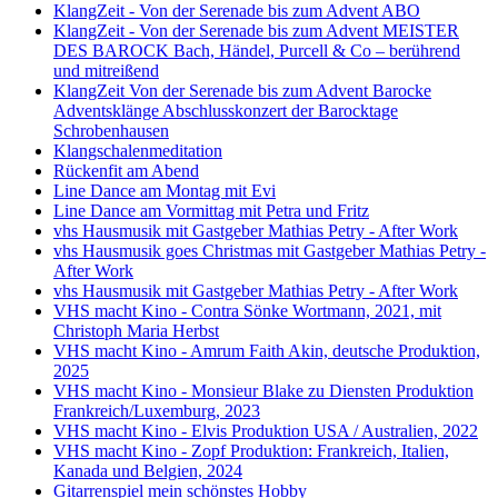
KlangZeit - Von der Serenade bis zum Advent ABO
KlangZeit - Von der Serenade bis zum Advent MEISTER
DES BAROCK Bach, Händel, Purcell & Co – berührend
und mitreißend
KlangZeit Von der Serenade bis zum Advent Barocke
Adventsklänge Abschlusskonzert der Barocktage
Schrobenhausen
Klangschalenmeditation
Rückenfit am Abend
Line Dance am Montag mit Evi
Line Dance am Vormittag mit Petra und Fritz
vhs Hausmusik mit Gastgeber Mathias Petry - After Work
vhs Hausmusik goes Christmas mit Gastgeber Mathias Petry -
After Work
vhs Hausmusik mit Gastgeber Mathias Petry - After Work
VHS macht Kino - Contra Sönke Wortmann, 2021, mit
Christoph Maria Herbst
VHS macht Kino - Amrum Faith Akin, deutsche Produktion,
2025
VHS macht Kino - Monsieur Blake zu Diensten Produktion
Frankreich/Luxemburg, 2023
VHS macht Kino - Elvis Produktion USA / Australien, 2022
VHS macht Kino - Zopf Produktion: Frankreich, Italien,
Kanada und Belgien, 2024
Gitarrenspiel mein schönstes Hobby