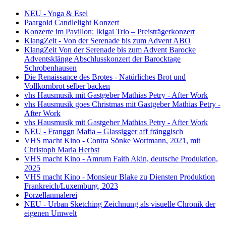
NEU - Yoga & Esel
Paargold Candlelight Konzert
Konzerte im Pavillon: Ikigai Trio – Preisträgerkonzert
KlangZeit - Von der Serenade bis zum Advent ABO
KlangZeit Von der Serenade bis zum Advent Barocke
Adventsklänge Abschlusskonzert der Barocktage
Schrobenhausen
Die Renaissance des Brotes - Natürliches Brot und
Vollkornbrot selber backen
vhs Hausmusik mit Gastgeber Mathias Petry - After Work
vhs Hausmusik goes Christmas mit Gastgeber Mathias Petry -
After Work
vhs Hausmusik mit Gastgeber Mathias Petry - After Work
NEU - Franggn Mafia – Glassigger aff fränggisch
VHS macht Kino - Contra Sönke Wortmann, 2021, mit
Christoph Maria Herbst
VHS macht Kino - Amrum Faith Akin, deutsche Produktion,
2025
VHS macht Kino - Monsieur Blake zu Diensten Produktion
Frankreich/Luxemburg, 2023
Porzellanmalerei
NEU - Urban Sketching Zeichnung als visuelle Chronik der
eigenen Umwelt