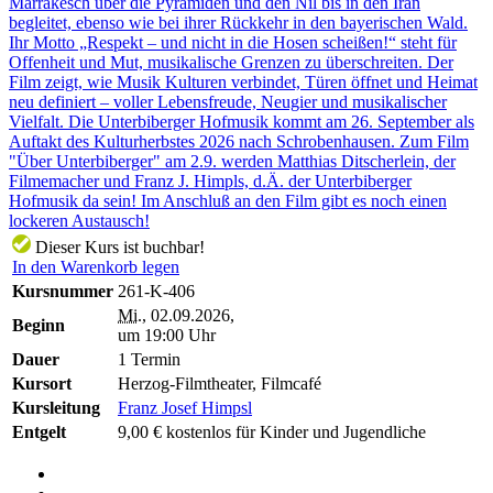
Marrakesch über die Pyramiden und den Nil bis in den Iran
begleitet, ebenso wie bei ihrer Rückkehr in den bayerischen Wald.
Ihr Motto „Respekt – und nicht in die Hosen scheißen!“ steht für
Offenheit und Mut, musikalische Grenzen zu überschreiten. Der
Film zeigt, wie Musik Kulturen verbindet, Türen öffnet und Heimat
neu definiert – voller Lebensfreude, Neugier und musikalischer
Vielfalt. Die Unterbiberger Hofmusik kommt am 26. September als
Auftakt des Kulturherbstes 2026 nach Schrobenhausen. Zum Film
"Über Unterbiberger" am 2.9. werden Matthias Ditscherlein, der
Filmemacher und Franz J. Himpls, d.Ä. der Unterbiberger
Hofmusik da sein! Im Anschluß an den Film gibt es noch einen
lockeren Austausch!
Dieser Kurs ist buchbar!
In den Warenkorb legen
Kursnummer
261-K-406
Mi.
, 02.09.2026,
Beginn
um 19:00 Uhr
Dauer
1 Termin
Kursort
Herzog-Filmtheater, Filmcafé
Kursleitung
Franz Josef Himpsl
Entgelt
9,00 € kostenlos für Kinder und Jugendliche