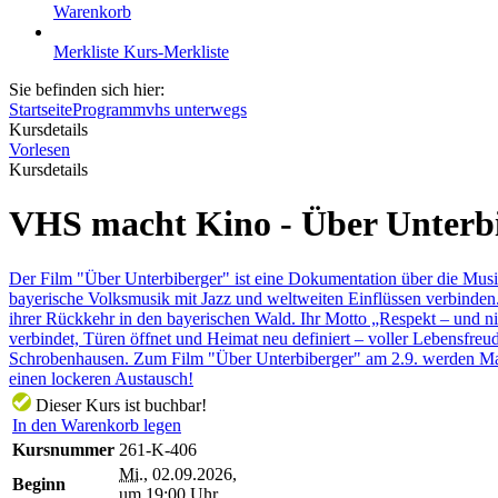
Warenkorb
Merkliste
Kurs-Merkliste
Sie befinden sich hier:
Startseite
Programm
vhs unterwegs
Kursdetails
Vorlesen
Kursdetails
VHS macht Kino - Über Unterbi
Der Film "Über Unterbiberger" ist eine Dokumentation über die Musik
bayerische Volksmusik mit Jazz und weltweiten Einflüssen verbinden.
ihrer Rückkehr in den bayerischen Wald. Ihr Motto „Respekt – und ni
verbindet, Türen öffnet und Heimat neu definiert – voller Lebensfre
Schrobenhausen. Zum Film "Über Unterbiberger" am 2.9. werden Matth
einen lockeren Austausch!
Dieser Kurs ist buchbar!
In den Warenkorb legen
Kursnummer
261-K-406
Mi.
, 02.09.2026,
Beginn
um 19:00 Uhr