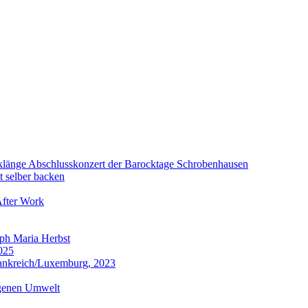
klänge Abschlusskonzert der Barocktage Schrobenhausen
t selber backen
After Work
ph Maria Herbst
025
ankreich/Luxemburg, 2023
igenen Umwelt