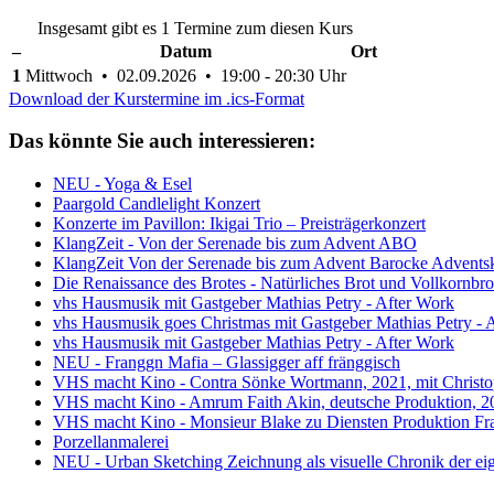
Insgesamt gibt es 1 Termine zum diesen Kurs
–
Datum
Ort
1
Mittwoch • 02.09.2026 • 19:00 - 20:30 Uhr
Download der Kurstermine im .ics-Format
Das könnte Sie auch interessieren:
NEU - Yoga & Esel
Paargold Candlelight Konzert
Konzerte im Pavillon: Ikigai Trio – Preisträgerkonzert
KlangZeit - Von der Serenade bis zum Advent ABO
KlangZeit Von der Serenade bis zum Advent Barocke Advents
Die Renaissance des Brotes - Natürliches Brot und Vollkornbro
vhs Hausmusik mit Gastgeber Mathias Petry - After Work
vhs Hausmusik goes Christmas mit Gastgeber Mathias Petry - 
vhs Hausmusik mit Gastgeber Mathias Petry - After Work
NEU - Franggn Mafia – Glassigger aff fränggisch
VHS macht Kino - Contra Sönke Wortmann, 2021, mit Christo
VHS macht Kino - Amrum Faith Akin, deutsche Produktion, 2
VHS macht Kino - Monsieur Blake zu Diensten Produktion Fr
Porzellanmalerei
NEU - Urban Sketching Zeichnung als visuelle Chronik der e